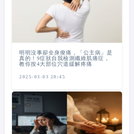
明明沒事卻全身痠痛，「公主病」是
真的！9症狀自我檢測纖維肌痛症，
教你按4大部位穴道緩解疼痛
2025-03-03 20:45