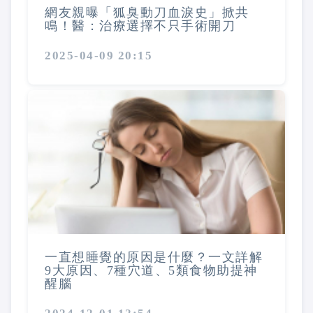
網友親曝「狐臭動刀血淚史」掀共
鳴！醫：治療選擇不只手術開刀
2025-04-09 20:15
一直想睡覺的原因是什麼？一文詳解
9大原因、7種穴道、5類食物助提神
醒腦