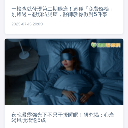
一檢查就發現第二期腸癌！這種「免費篩檢」
別錯過～想預防腸癌，醫師教你做對5件事
2025-07-15 20:09
夜晚暴露強光下不只干擾睡眠！研究揭：心衰
竭風險增逾5成