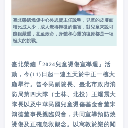
臺北榮總燒傷中心吳思賢主任說明，兒童的皮膚面
積比成人少，成人覺得輕微的傷害，對兒童來說可
能很嚴重，甚至致命，身體和心靈的復原都是一項
極大的挑戰。
臺北榮總「2024兒童燙傷宣導週」活
動，今(11)日起一連五天於中正一樓大
廳舉行。曾令民副院長、臺北市政府消
防局第四大隊（士林、北投）王耀震大
隊長以及中華民國兒童燙傷基金會董宋
鴻德董事長親臨與會，共同宣導預防燒
燙傷及正確急救觀念。以寓教於樂的闖