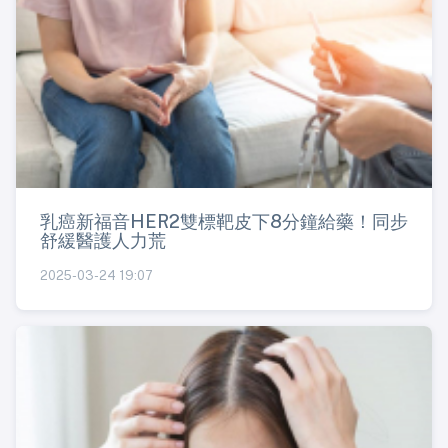
乳癌新福音HER2雙標靶皮下8分鐘給藥！同步
舒緩醫護人力荒
2025-03-24 19:07