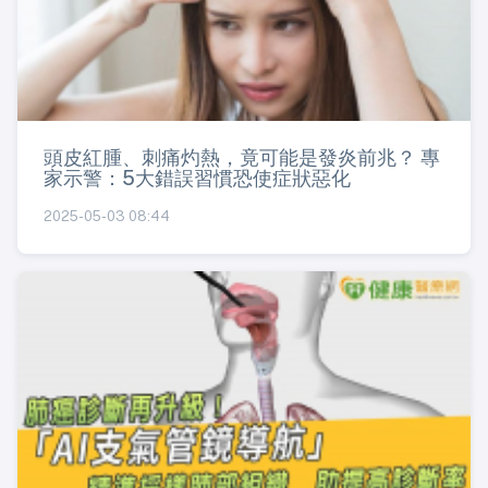
頭皮紅腫、刺痛灼熱，竟可能是發炎前兆？ 專
家示警：5大錯誤習慣恐使症狀惡化
2025-05-03 08:44