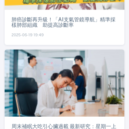
肺癌診斷再升級！「AI支氣管鏡導航」精準採
樣肺部組織 助提高診斷率
2025-06-19 19:49
周末補眠大吃引心臟過載 最新研究：星期一上