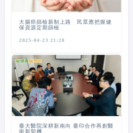
大腸癌篩檢新制上路 民眾應把握健
保資源定期篩檢
2025-04-23 21:28
臺大醫院深耕新南向 臺印合作再創醫
衛新契機