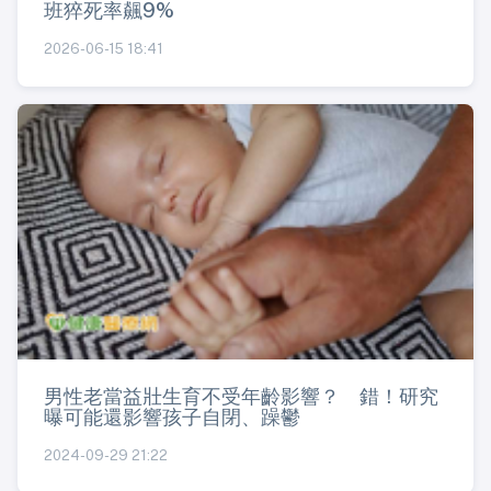
班猝死率飆9%
2026-06-15 18:41
男性老當益壯生育不受年齡影響？ 錯！研究
曝可能還影響孩子自閉、躁鬱
2024-09-29 21:22