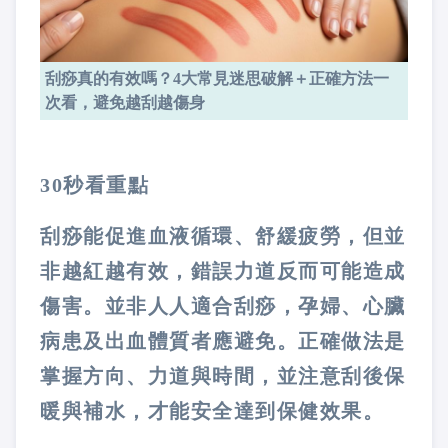
刮痧真的有效嗎？4大常見迷思破解＋正確方法一
次看，避免越刮越傷身
30秒看重點
刮痧能促進血液循環、舒緩疲勞，但並
非越紅越有效，錯誤力道反而可能造成
傷害。並非人人適合刮痧，孕婦、心臟
病患及出血體質者應避免。正確做法是
掌握方向、力道與時間，並注意刮後保
暖與補水，才能安全達到保健效果。