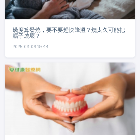
幾度算發燒，要不要趕快降溫？燒太久可能把
腦子燒壞？
2025-03-06 19:44