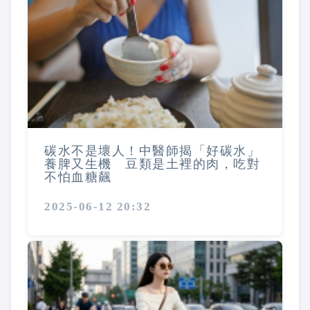
碳水不是壞人！中醫師揭「好碳水」
養脾又生機 豆類是土裡的肉，吃對
不怕血糖飆
2025-06-12 20:32