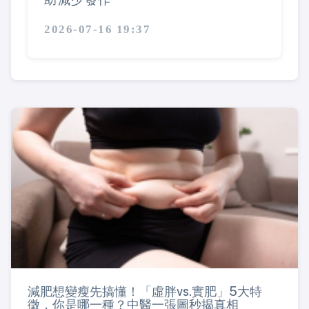
助減少發作
2026-07-16 19:37
減肥想變瘦先搞懂！「虛胖vs.實肥」5大特
徵，你是哪一種？中醫一張圖秒揭真相