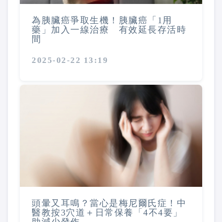
為胰臟癌爭取生機！胰臟癌「1用
藥」加入一線治療 有效延長存活時
間
2025-02-22 13:19
頭暈又耳鳴？當心是梅尼爾氏症！中
醫教按3穴道＋日常保養「4不4要」