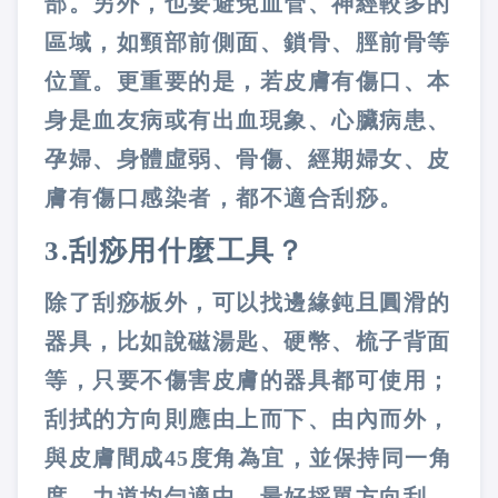
部。另外，也要避免血管、神經較多的
區域，如頸部前側面、鎖骨、脛前骨等
位置。更重要的是，若皮膚有傷口、本
身是血友病或有出血現象、心臟病患、
孕婦、身體虛弱、骨傷、經期婦女、皮
膚有傷口感染者，都不適合刮痧。
3.
刮痧用什麼工具？
除了刮痧板外，可以找邊緣鈍且圓滑的
器具，比如說磁湯匙、硬幣、梳子背面
等，只要不傷害皮膚的器具都可使用；
刮拭的方向則應由上而下、由內而外，
與皮膚間成
45
度角為宜，並保持同一角
度、力道均勻適中，最好採單方向刮。