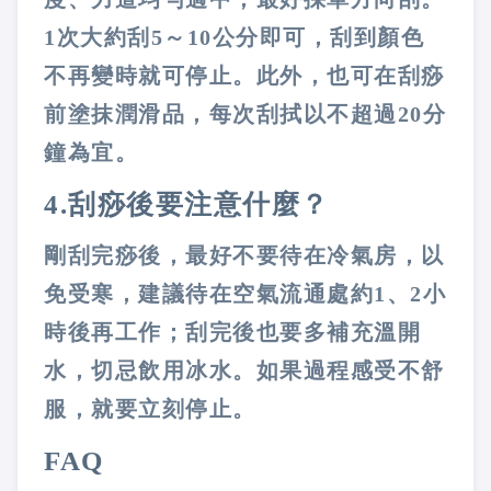
1
次大約刮
5
～
10
公分即可，刮到顏色
不再變時就可停止。此外，也可在刮痧
前塗抹潤滑品，每次刮拭以不超過
20
分
鐘為宜。
4.
刮痧後要注意什麼？
剛刮完痧後，最好不要待在冷氣房，以
免受寒，建議待在空氣流通處約
1
、
2
小
時後再工作；刮完後也要多補充溫開
水，切忌飲用冰水。如果過程感受不舒
服，就要立刻停止。
FAQ