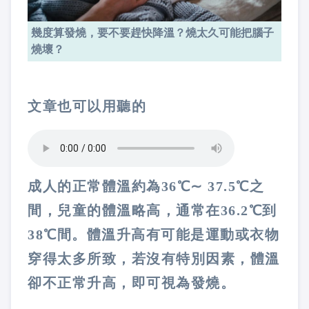
幾度算發燒，要不要趕快降溫？燒太久可能把腦子
燒壞？
文章也可以用聽的
成人的正常體溫約為
36
℃
∼
37.5
℃之
間，兒童的體溫略高，通常在
36.2
℃到
38
℃間。體溫升高有可能是運動或衣物
穿得太多所致，若沒有特別因素，體溫
卻不正常升高，即可視為發燒。