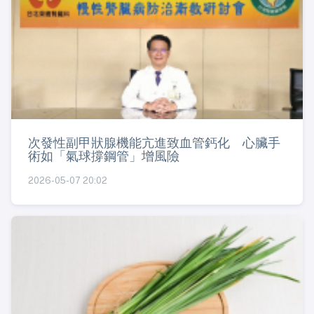
次發性副甲狀腺機能亢進致血管鈣化 心臟手
術如「氣球撐鋼管」增風險
2026-05-07 20:02