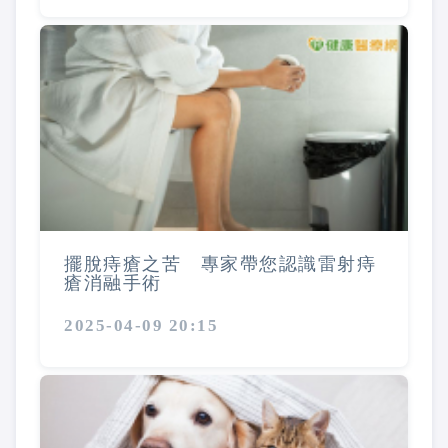
擺脫痔瘡之苦 專家帶您認識雷射痔
瘡消融手術
2025-04-09 20:15