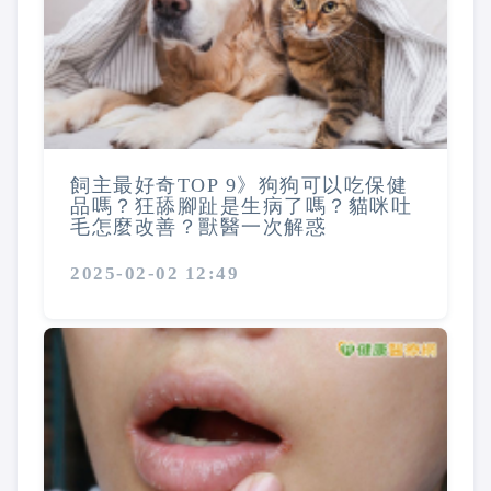
飼主最好奇TOP 9》狗狗可以吃保健
品嗎？狂舔腳趾是生病了嗎？貓咪吐
毛怎麼改善？獸醫一次解惑
2025-02-02 12:49