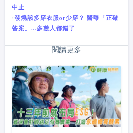
中止
·
發燒該多穿衣服or少穿？ 醫曝「正確
答案」...多數人都錯了
閱讀更多