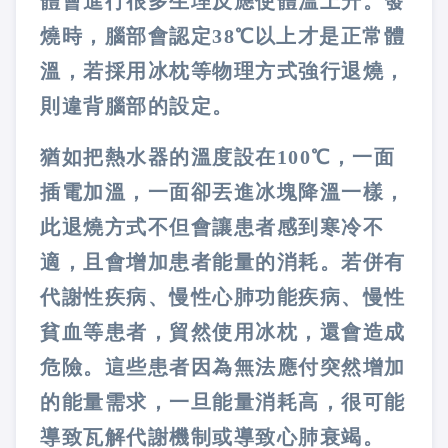
體會進行很多生理反應使體溫上升。發
燒時，腦部會認定
38
℃以上才是正常體
溫，若採用冰枕等物理方式強行退燒，
則違背腦部的設定。
猶如把熱水器的溫度設在
100
℃，一面
插電加溫，一面卻丟進冰塊降溫一樣，
此退燒方式不但會讓患者感到寒冷不
適，且會增加患者能量的消耗。若併有
代謝性疾病、慢性心肺功能疾病、慢性
貧血等患者，貿然使用冰枕，還會造成
危險。這些患者因為無法應付突然增加
的能量需求，一旦能量消耗高，很可能
導致瓦解代謝機制或導致心肺衰竭。