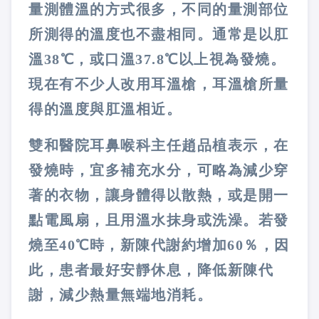
量測體溫的方式很多，不同的量測部位
所測得的溫度也不盡相同。通常是以肛
溫
38
℃，或口溫
37.8
℃以上視為發燒。
現在有不少人改用耳溫槍，耳溫槍所量
得的溫度與肛溫相近。
雙和醫院耳鼻喉科主任趙品植表示，在
發燒時，宜多補充水分，可略為減少穿
著的衣物，讓身體得以散熱，或是開一
點電風扇，且用溫水抹身或洗澡。若發
燒至
40
℃時，新陳代謝約增加
60
％，因
此，患者最好安靜休息，降低新陳代
謝，減少熱量無端地消耗。