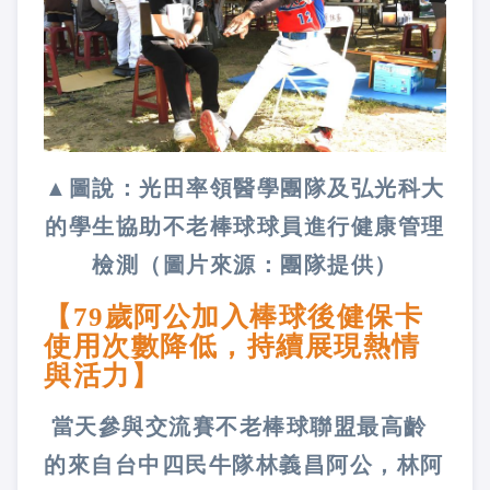
▲圖說：光田率領醫學團隊及弘光科大
的學生協助不老棒球球員進
行健康管理
檢測（圖片來源：團隊提供）
【79歲阿公加入棒球後健保卡
使用次數降低，持續展現熱情
與活力】
當天參與交流賽不老棒球聯盟最高齡
的來自台中四民牛隊林義昌阿公，林阿