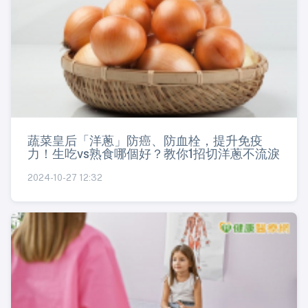
蔬菜皇后「洋蔥」防癌、防血栓，提升免疫
力！生吃vs熟食哪個好？教你1招切洋蔥不流淚
2024-10-27 12:32