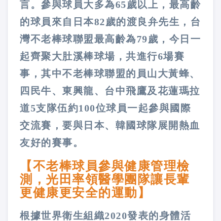
言。參與球員大多為65歲以上，最高齡
的球員來自日本82歲的渡良弁先生，台
灣不老棒球聯盟最高齡為79歲，今日一
起齊聚大肚溪棒球場，共進行6場賽
事，其中不老棒球聯盟的員山大黃蜂、
四民牛、東興龍、台中飛鷹及花蓮瑪拉
道5支隊伍約100位球員一起參與國際
交流賽，要與日本、韓國球隊展開熱血
友好的賽事。
【不老棒球員參與健康管理檢
測，光田率領醫學團隊讓長輩
更健康更安全的運動】
根據世界衛生組織2020發表的身體活