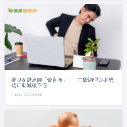
擺脫深層肩胛「膏肓痛」！ 中醫調理與姿勢
矯正助減緩不適
2024-12-27 19:28