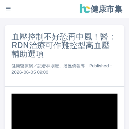
健康市集
血壓控制不好恐再中風！醫：
RDN治療可作難控型高血壓
輔助選項
健康醫療網／記者林則澄、潘昱僑報導 Published：
2026-06-05 09:00