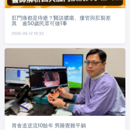
肛門痛都是痔瘡？醫談膿瘍、瘻管與肛裂差
異 逾50歲民眾可做1事
2026-06-12 18:32
胃食道逆流10餘年 男睡覺難平躺