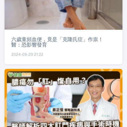
六歲童頻血便，竟是「克隆氏症」作祟！
醫：恐影響發育
2024-09-29 21:22