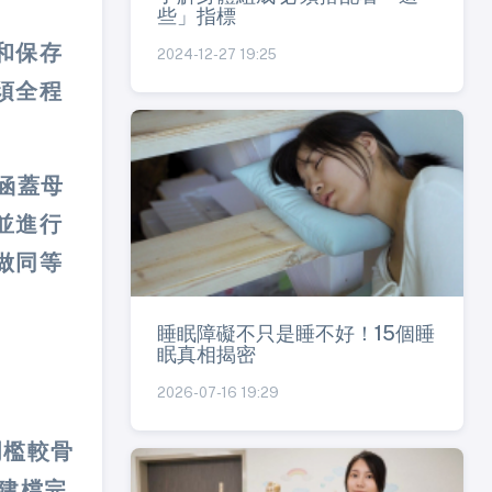
些」指標
和保存
2024-12-27 19:25
須全程
涵蓋母
並進行
做同等
睡眠障礙不只是睡不好！15個睡
眠真相揭密
2026-07-16 19:29
門檻較骨
建檔完