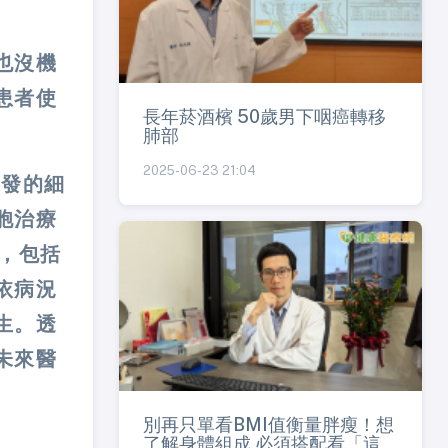
也沒機
患者使
長年菸酒檳 50歲男下咽癌轉移
肺部
2025-06-23 21:04
開發的細
胞治療
多，包括
依病況
生。透
未來醫
別再只單看BMI值衡量胖瘦！想
了解身體組成 必須搭配看「這