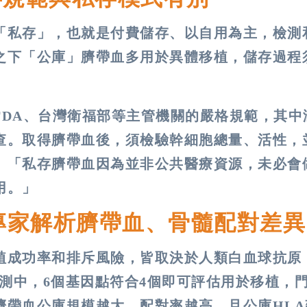
「私存」，也就是付費儲存、以自用為主，檢測
之下「公庫」臍帶血多用於異體移植，儲存過程
FDA、台灣衛福部等主管機關的嚴格規範，其中
查。取得臍帶血後，須檢驗幹細胞總量、活性，
。「私存臍帶血因為並非公共醫療資源，未必會
用。」
專家解析臍帶血、骨髓配對差異
植成功率和排斥風險，皆取決於人類白血球抗原
檢測中，6個基因點符合4個即可評估用於移植，
臍帶血公庫規模越大，配對率越高，且公庫HLA