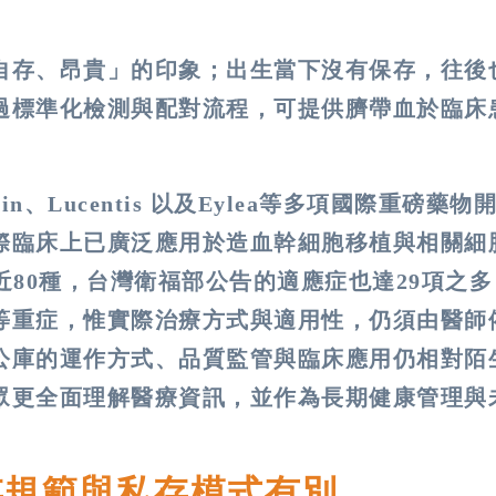
自存、昂貴」的印象；出生當下沒有保存，往後
過標準化檢測與配對流程，可提供臍帶血於臨床
、Lucentis 以及Eylea等多項國際重磅藥物
際臨床上已廣泛應用於造血幹細胞移植與相關細
近80種，台灣衛福部公告的適應症也達29項之
等重症，惟實際治療方式與適用性，仍須由醫師
公庫的運作方式、品質監管與臨床應用仍相對陌
眾更全面理解醫療資訊，並作為長期健康管理與
存規範與私存模式有別