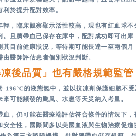
有利於提升配對效率。
年輕，臨床觀察顯示活性較高，現也有紅血球不
例。且臍帶血已保存在庫中，配對成功即可出庫
測其目前健康狀況，等待期可能長達一至兩個月
需由醫師評估患者個別狀況判斷。
解凍後品質」也有嚴格規範監管
-196°C的液態氮中，並以抗凍劑保護細胞不
未來可能頻發的颱風、水患等天災納入考量。
帶血，仍可能在醫療端評估符合條件的情況下，
和安全性，國際間多以美國血液與生物治療促進
T）作為第三方認證機構，針對臍帶血儲存規範、