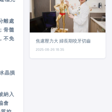
分離處
；骨髓
，不免
焦慮壓力大 婦長期咬牙切齒
2025-08-26 18:35
受冰晶損
被納入
協會
品質控