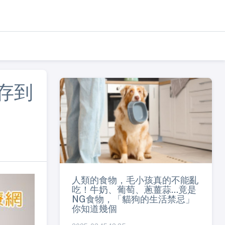
存到
人類的食物，毛小孩真的不能亂
吃！牛奶、葡萄、蔥薑蒜...竟是
NG食物，「貓狗的生活禁忌」
你知道幾個