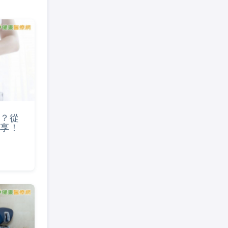
？從
享！