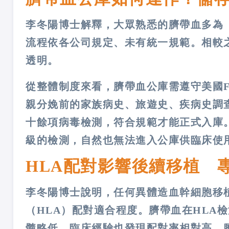
李冬陽博士解釋，大眾熟悉的臍帶血多為
流程依各公司規定、未有統一規範。相較
透明。
從整體制度來看，臍帶血公庫需遵守美國
親分娩前的家族病史、旅遊史、疾病史調
十餘項病毒檢測，符合規範才能正式入庫
級的檢測，自然也無法進入公庫供臨床使
HLA配對影響後續移植 
李冬陽博士說明，任何異體造血幹細胞移
（HLA）配對適合程度。臍帶血在HLA
髓略低，臨床經驗也發現配對率相對高。