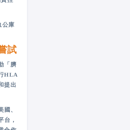
血公庫
嘗試
動「臍
HLA
和提出
美國、
平台，