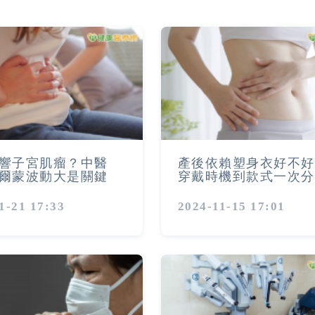
響子宮肌瘤？中醫
產後依賴塑身衣好不好
爾蒙波動大是關鍵
穿戴時機到款式一次分
1-21 17:33
2024-11-15 17:01