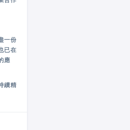
業合作
盡一份
也已在
的應
持續精