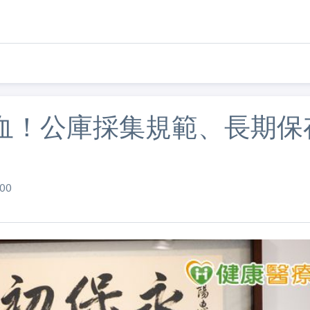
血！公庫採集規範、長期保
00