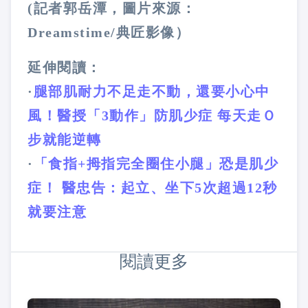
(記者郭岳潭，圖片來源：
Dreamstime/典匠影像）
延伸閱讀：
·
腿部肌耐力不足走不動，還要小心中
風！醫授「3動作」防肌少症 每天走Ｏ
步就能逆轉
·
「食指+拇指完全圈住小腿」恐是肌少
症！ 醫忠告：起立、坐下5次超過12秒
就要注意
閱讀更多