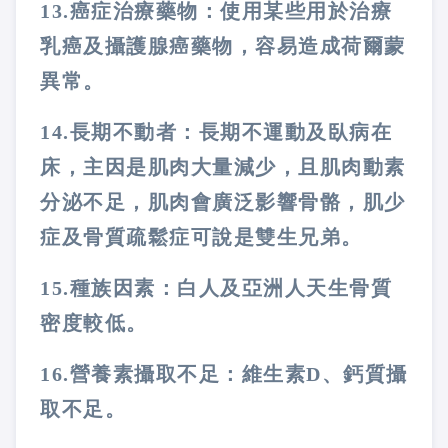
13.
癌症治療藥物：
使用某些用於治療
乳癌及攝護腺癌藥物，容易造成荷爾蒙
異常。
14.
長期不動者：
長期不運動及臥病在
床，主因是肌肉大量減少，且肌肉動素
分泌不足，肌肉會廣泛影響骨骼，肌少
症及骨質疏鬆症可說是雙生兄弟。
15.
種族因素：
白人及亞洲人天生骨質
密度較低。
16.
營養素攝取不足：
維生素
D
、鈣質攝
取不足。