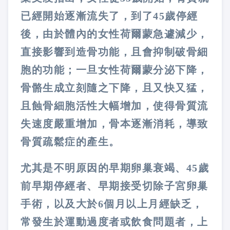
已經開始逐漸流失了，到了
45
歲停經
後，由於體內的女性荷爾蒙急遽減少，
直接影響到造骨功能，且會抑制破骨細
胞的功能；一旦女性荷爾蒙分泌下降，
骨骼生成立刻隨之下降，且又快又猛，
且蝕骨細胞活性大幅增加，使得骨質流
失速度嚴重增加，骨本逐漸消耗，導致
骨質疏鬆症的產生。
尤其是不明原因的早期卵巢衰竭、
45
歲
前早期停經者、早期接受切除子宮卵巢
手術，以及大於
6
個月以上月經缺乏，
常發生於運動過度者或飲食問題者，上