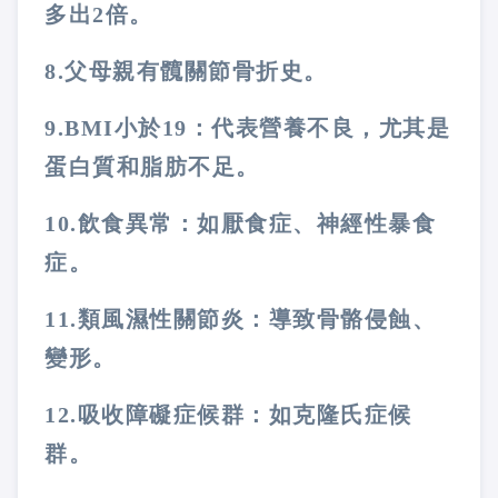
多出
2
倍。
8.
父母親有髖關節骨折史。
9.BMI
小於
19
：
代表營養不良，尤其是
蛋白質和脂肪不足。
10.
飲食異常：
如厭食症、神經性暴食
症。
11.
類風濕性關節炎：
導致骨骼侵蝕、
變形。
12.
吸收障礙症候群：
如克隆氏症候
群。