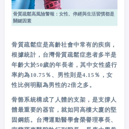
骨質疏鬆高風險警報：女性、停經與生活習慣都是
關鍵因素
骨質疏鬆症是高齡社會中常有的疾病，
根據統計，台灣骨質疏鬆症患者多半是
年齡大於
50
歲的年長者，其中女性盛行
率約為
10.75
％、男性則是
4.15
％，女
性比例明顯為男性的
2
倍之多。
骨骼系統構成了人體的支架，是支撐人
體最重要的器官，就如同高樓大廈的堅
固鋼筋。台灣運動醫學會榮譽理事長、