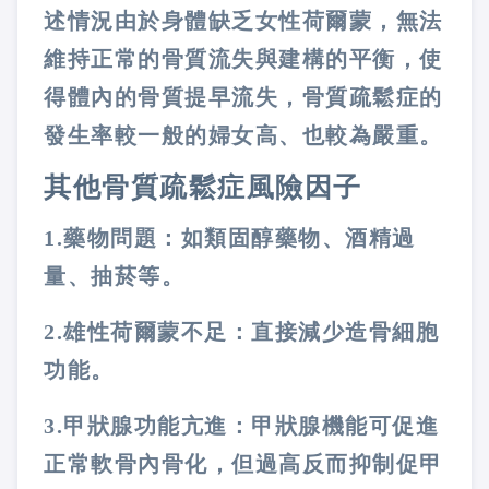
述情況由於身體缺乏女性荷爾蒙，無法
維持正常的骨質流失與建構的平衡，使
得體內的骨質提早流失，骨質疏鬆症的
發生率較一般的婦女高、也較為嚴重。
其他骨質疏鬆症風險因子
1.
藥物問題：
如類固醇藥物、酒精過
量、抽菸等。
2.
雄性荷爾蒙不足：
直接減少造骨細胞
功能。
3.
甲狀腺功能亢進：
甲狀腺機能可促進
正常軟骨內骨化，但過高反而抑制促甲