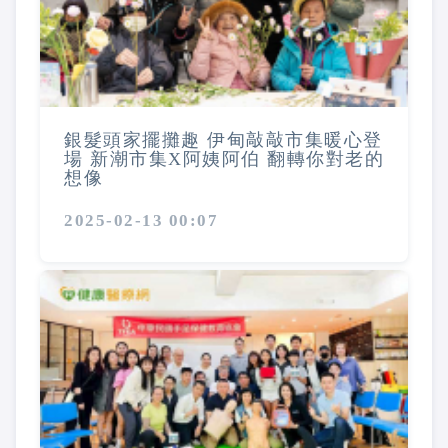
銀髮頭家擺攤趣 伊甸敲敲市集暖心登
場 新潮市集X阿姨阿伯 翻轉你對老的
想像
2025-02-13 00:07