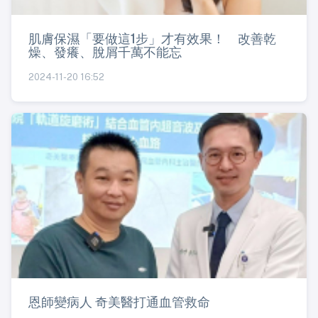
肌膚保濕「要做這1步」才有效果！ 改善乾
燥、發癢、脫屑千萬不能忘
2024-11-20 16:52
恩師變病人 奇美醫打通血管救命