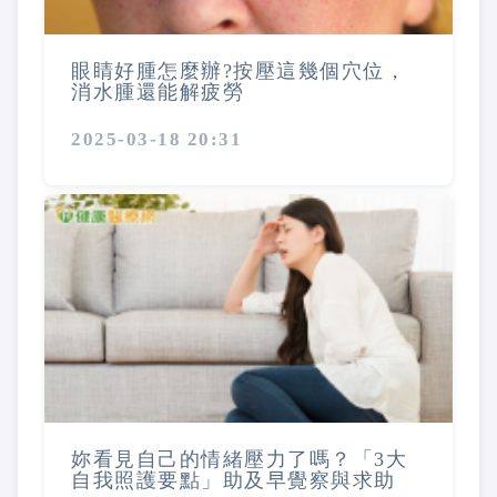
眼睛好腫怎麼辦?按壓這幾個穴位，
消水腫還能解疲勞
2025-03-18 20:31
妳看見自己的情緒壓力了嗎？「3大
自我照護要點」助及早覺察與求助