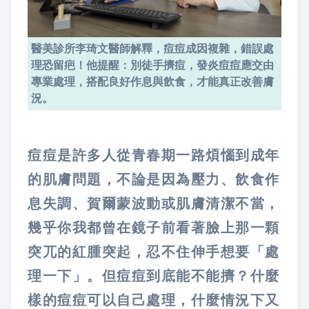
醫美診所李琦文醫師解釋，痘痘成因複雜，錯誤處
理恐留疤！他提醒：別徒手擠痘，發炎痘痘應交由
專業處理，搭配良好作息與飲食，才能真正改善膚
況。
痘痘是許多人從青春期一路煩惱到成年
的肌膚問題，不論是因為壓力、飲食作
息失調、賀爾蒙波動或肌膚清潔不當，
幾乎你我都曾在鏡子前看著臉上那一顆
突兀的紅腫突起，忍不住伸手想要「處
理一下」。但痘痘到底能不能擠？什麼
樣的痘痘可以自己處理，什麼情況下又