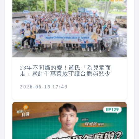
23年不間斷的愛！羅氏「為兒童而
走」累計千萬善款守護台脆弱兒少
2026-06-15 17:49