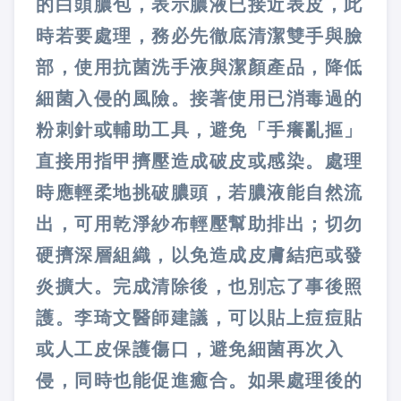
的白頭膿包，表示膿液已接近表皮，此
時若要處理，務必先徹底清潔雙手與臉
部，使用抗菌洗手液與潔顏產品，降低
細菌入侵的風險。接著使用已消毒過的
粉刺針或輔助工具，避免「手癢亂摳」
直接用指甲擠壓造成破皮或感染。處理
時應輕柔地挑破膿頭，若膿液能自然流
出，可用乾淨紗布輕壓幫助排出；切勿
硬擠深層組織，以免造成皮膚結疤或發
炎擴大。完成清除後，也別忘了事後照
護。李琦文醫師建議，可以貼上痘痘貼
或人工皮保護傷口，避免細菌再次入
侵，同時也能促進癒合。如果處理後的