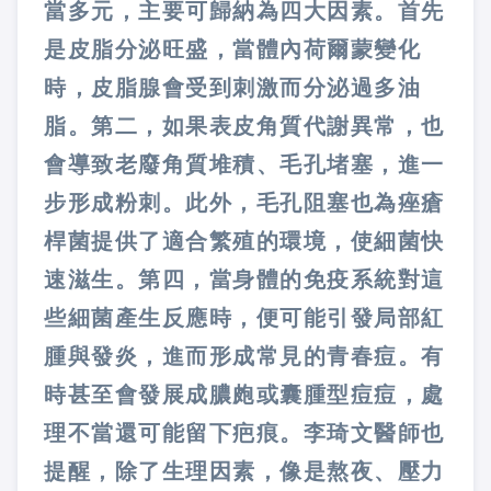
當多元，主要可歸納為四大因素。首先
是皮脂分泌旺盛，當體內荷爾蒙變化
時，皮脂腺會受到刺激而分泌過多油
脂。第二，如果表皮角質代謝異常，也
會導致老廢角質堆積、毛孔堵塞，進一
步形成粉刺。此外，毛孔阻塞也為痤瘡
桿菌提供了適合繁殖的環境，使細菌快
速滋生。第四，當身體的免疫系統對這
些細菌產生反應時，便可能引發局部紅
腫與發炎，進而形成常見的青春痘。有
時甚至會發展成膿皰或囊腫型痘痘，處
理不當還可能留下疤痕。李琦文醫師也
提醒，除了生理因素，像是熬夜、壓力