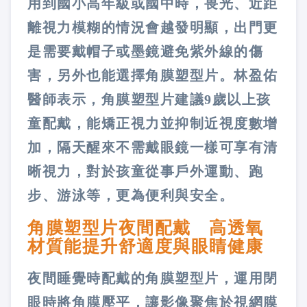
用到國小高年級或國中時，畏光、近距
離視力模糊的情況會越發明顯，出門更
是需要戴帽子或墨鏡避免紫外線的傷
害，另外也能選擇角膜塑型片。林盈佑
醫師表示，角膜塑型片建議9歲以上孩
童配戴，能矯正視力並抑制近視度數增
加，隔天醒來不需戴眼鏡一樣可享有清
晰視力，對於孩童從事戶外運動、跑
步、游泳等，更為便利與安全。
角膜塑型片夜間配戴 高透氧
材質能提升舒適度與眼睛健康
夜間睡覺時配戴的角膜塑型片，運用閉
眼時將角膜壓平，讓影像聚焦於視網膜