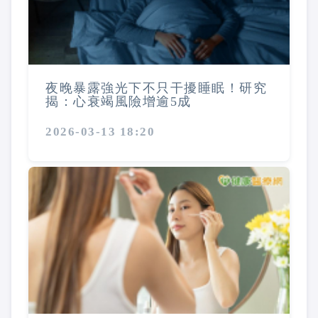
夜晚暴露強光下不只干擾睡眠！研究
揭：心衰竭風險增逾5成
2026-03-13 18:20