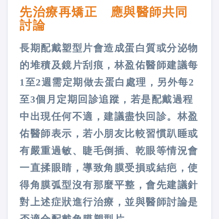
先治療再矯正 應與醫師共同
討論
長期配戴塑型片會造成蛋白質或分泌物
的堆積及鏡片刮痕，林盈佑醫師建議每
1至2週需定期做去蛋白處理，另外每2
至3個月定期回診追蹤，若是配戴過程
中出現任何不適，建議盡快回診。林盈
佑醫師表示，若小朋友比較習慣趴睡或
有嚴重過敏、睫毛倒插、乾眼等情況會
一直揉眼睛，導致角膜受損或結疤，使
得角膜弧型沒有那麼平整，會先建議針
對上述症狀進行治療，並與醫師討論是