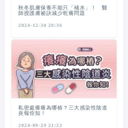
秋冬肌膚保養不能只「補水」！ 醫
師授護膚祕訣減少乾癢問題
2024-12-30 20:36
私密處癢癢為哪樁？三大感染性陰道
炎報你知！
2024-09-29 21:22