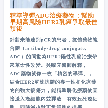
精準導彈ADC治療藥物：幫助
早期高風險HER2乳癌爭取最佳
預後
針對未能達到pCR的患者，抗體藥物複
合體（antibody-drug conjugate,
ADC）的問世為HER2陽性乳癌治療帶
來革命性改變。吳曜充醫師解釋，
ADC藥物就像一枚「精密的導彈」，
結合HER2單株抗體的專一性和化療藥
物的強大殺傷力，能精準將化療藥物直
接送入癌細胞內並釋放，有效殺死癌細
胞，同時減少對正常細胞的損傷。