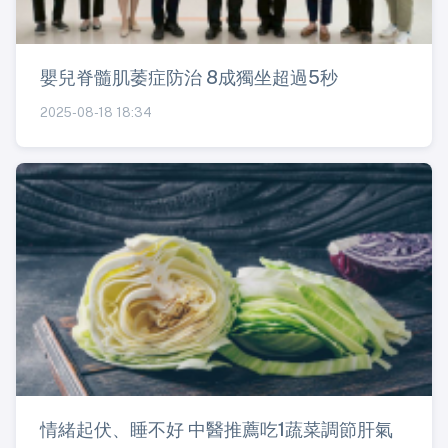
嬰兒脊髓肌萎症防治 8成獨坐超過5秒
2025-08-18 18:34
情緒起伏、睡不好 中醫推薦吃1蔬菜調節肝氣