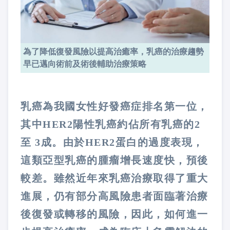
為了降低復發風險以提高治癒率，乳癌的治療趨勢
早已邁向術前及術後輔助治療策略
乳癌為我國女性好發癌症排名第一位，
其中HER2陽性乳癌約佔所有乳癌的2
至 3成。由於HER2蛋白的過度表現，
這類亞型乳癌的腫瘤增長速度快，預後
較差。雖然近年來乳癌治療取得了重大
進展，仍有部分高風險患者面臨著治療
後復發或轉移的風險，因此，如何進一