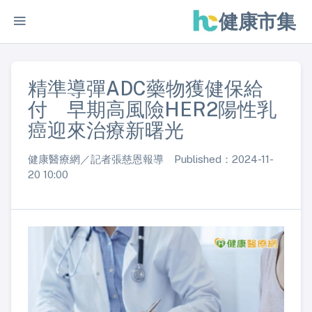
健康市集
精準導彈ADC藥物獲健保給
付 早期高風險HER2陽性乳
癌迎來治療新曙光
健康醫療網／記者張慈恩報導 Published：2024-11-
20 10:00