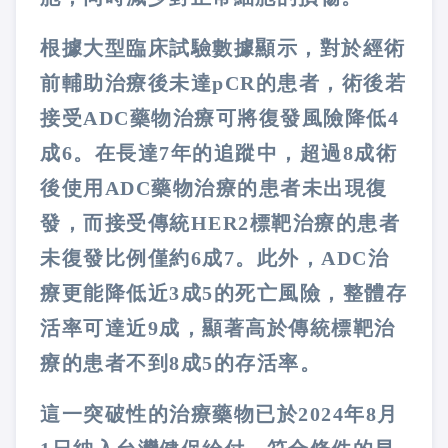
根據大型臨床試驗數據顯示，對於經術
前輔助治療後未達pCR的患者，術後若
接受ADC藥物治療可將復發風險降低4
成6。在長達7年的追蹤中，超過8成術
後使用ADC藥物治療的患者未出現復
發，而接受傳統HER2標靶治療的患者
未復發比例僅約6成7。此外，ADC治
療更能降低近3成5的死亡風險，整體存
活率可達近9成，顯著高於傳統標靶治
療的患者不到8成5的存活率。
這一突破性的治療藥物已於2024年8月