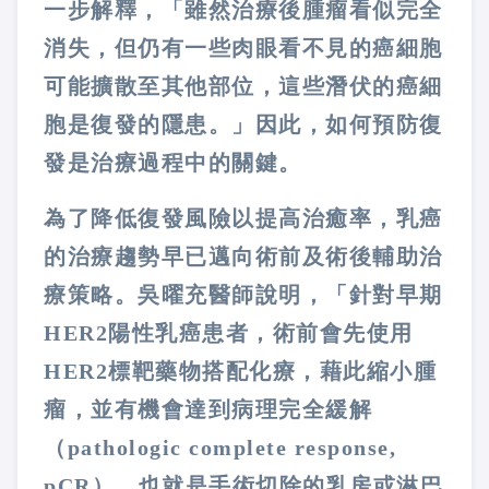
一步解釋，「雖然治療後腫瘤看似完全
消失，但仍有一些肉眼看不見的癌細胞
可能擴散至其他部位，這些潛伏的癌細
胞是復發的隱患。」因此，如何預防復
發是治療過程中的關鍵。
為了降低復發風險以提高治癒率，乳癌
的治療趨勢早已邁向術前及術後輔助治
療策略。吳曜充醫師說明，「針對早期
HER2陽性乳癌患者，術前會先使用
HER2標靶藥物搭配化療，藉此縮小腫
瘤，並有機會達到病理完全緩解
（pathologic complete response,
pCR），也就是手術切除的乳房或淋巴