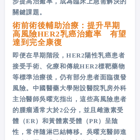
步提高治癒率，成為臨床上急需解決的
關鍵課題。
術前術後輔助治療：提升早期
高風險HER2乳癌治癒率 有望
達到完全康復
即便在早期階段，HER2陽性乳癌患者
接受手術、化療和傳統HER2標靶藥物
等標準治療後，仍有部分患者面臨復發
風險。中國醫藥大學附設醫院乳房外科
主治醫師吳曜充指出，這些高風險患者
的腫瘤通常大於2公分，並且雌激素受
體（ER）和黃體素受體（PR）呈陰
性，常伴隨淋巴結轉移。吳曜充醫師進