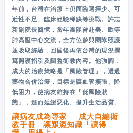
年前，台灣在治療上仍面臨選擇少、可
近性不足、臨床經驗稀缺等挑戰。許志
新副院長回憶，當年團隊曾赴美、歐等
肺高壓中心交流，全方位參與團隊照護
並吸取經驗，回國後再依台灣的現況撰
寫照護指引及調整衛教內容。他強調，
成大的治療策略是「風險管理」，透過
藥物合併治療，目標是讓血管擴張、降
低阻力，使病友維持在「低風險狀
態」，進而延緩惡化、提升生活品質。
讓病友成為專家──成大自編衛
教手冊 讓艱澀知識「讀得
懂、用得上」