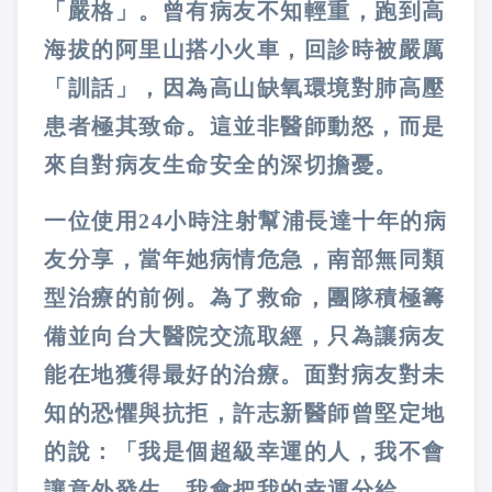
「嚴格」。曾有病友不知輕重，跑到高
海拔的阿里山搭小火車，回診時被嚴厲
「訓話」，因為高山缺氧環境對肺高壓
患者極其致命。這並非醫師動怒，而是
來自對病友生命安全的深切擔憂。
一位使用24小時注射幫浦長達十年的病
友分享，當年她病情危急，南部無同類
型治療的前例。為了救命，團隊積極籌
備並向台大醫院交流取經，只為讓病友
能在地獲得最好的治療。面對病友對未
知的恐懼與抗拒，許志新醫師曾堅定地
的說：「我是個超級幸運的人，我不會
讓意外發生，我會把我的幸運分給