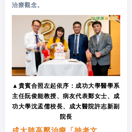
治療觀念。
▲貴賓合照左起依序：成功大學醫學系
主任阮俊能教授、病友代表鄭女士、成
功大學沈孟儒校長、成大醫院許志新副
院長
成大肺高壓治療「抽考文