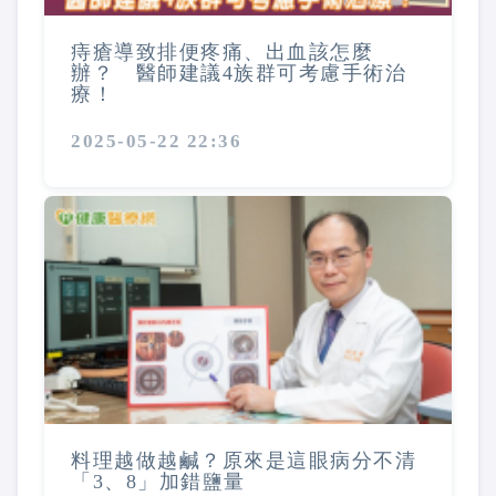
痔瘡導致排便疼痛、出血該怎麼
辦？ 醫師建議4族群可考慮手術治
療！
2025-05-22 22:36
料理越做越鹹？原來是這眼病分不清
「3、8」加錯鹽量