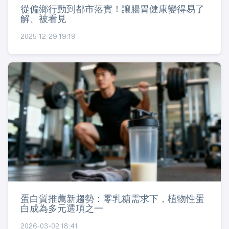
從偏鄉行動到都市落實！讓腸胃健康變得易了
解、被看見
2025-12-29 19:19
蛋白質推薦新趨勢：零乳糖需求下，植物性蛋
白成為多元選項之一
2026-03-02 18:41