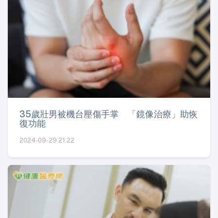
35歲壯男被機台壓傷手掌 「鏡像治療」助恢
復功能
2024-09-29 21:22