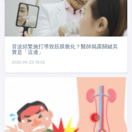
音波頻繁施打導致筋膜脆化？醫師揭露關鍵其
實是「這邊」
2025-06-23 19:50