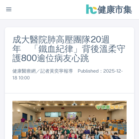
健康市集
成大醫院肺高壓團隊20週
年 「鐵血紀律」背後溫柔守
護800逾位病友心跳
健康醫療網／記者黃奕寧報導 Published：2025-12-
18 10:00