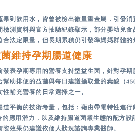
蔬果到飲用水，皆曾被檢出微量重金屬，引發消
間檢測資料與官方抽驗紀錄顯示，部分嬰幼兒食
符合法定限量，但長期累積仍引發準媽媽群體的
益菌維持孕期腸道健康
前發表孕期專用的營養支持型益生菌，針對孕期
幫助排便的益菌與每日建議攝取量的葉酸（450
女性補充營養的日常選擇之一。
腸道平衡的技術考量，包括：藉由帶電特性進行
合的應用潛力，以及維持腸道菌叢生態的配方設
實際效果仍建議依個人狀況諮詢專業醫師。