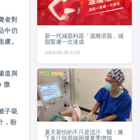
費者對
品中仍
新一代減脂利器「溫雕溶脂」減
焦慮。
脂緊膚一次達成
2024-09-29 21:22
腸道與
 微
離子吸
計，盼
夏天最怕的不只是流汗 醫：腋
下多汗與異味困擾夏季增加