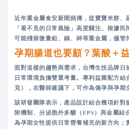
近年重金屬食安新聞頻傳，從寶寶米餅、
「看不見的日常風險」高度關注。根據民
可能殘留微量鉛、鎘、砷等重金屬，儘管
孕期腸道也要顧？葉酸＋
面對這樣的趨勢與需求，台灣生技品牌日
日常環境負擔雙重考量。專利益菌配方結合
克），在醫師建議下，可作為備孕與孕期
該研發團隊表示，產品設計結合幾項針對
附機制、分泌胞外多醣（EPS）與金屬結
為孕期女性提供日常營養補充的新方向；