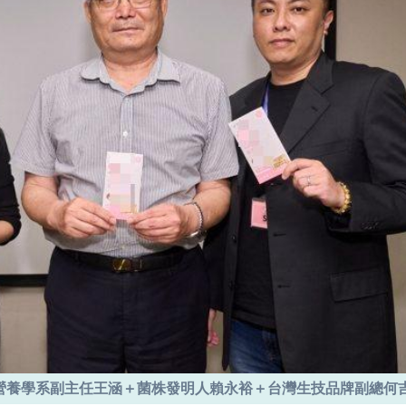
營養學系副主任王涵＋菌株發明人賴永裕＋台灣生技品牌副總何