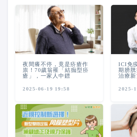
夜間癢不停，竟是疥瘡作
ICI
祟！70歲翁罹「結痂型疥
期膀胱
瘡」，一家人中鏢
治療新
2025-06-19 19:58
2025-1