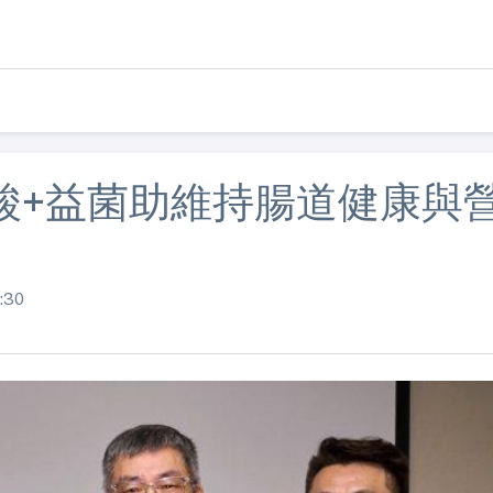
酸+益菌助維持腸道健康與
:30