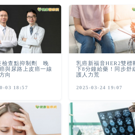
免疫檢查點抑制劑 晚
乳癌新福音HER2雙標
癌與尿路上皮癌一線
下8分鐘給藥！同步舒
方向
護人力荒
0-03 18:57
2025-03-24 19:07