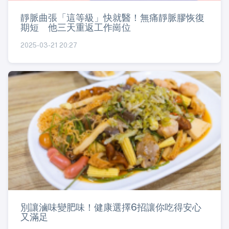
靜脈曲張「這等級」快就醫！無痛靜脈膠恢復
期短 他三天重返工作崗位
2025-03-21 20:27
別讓滷味變肥味！健康選擇6招讓你吃得安心
又滿足