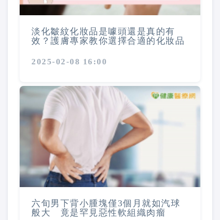
淡化皺紋化妝品是噱頭還是真的有
效？護膚專家教你選擇合適的化妝品
2025-02-08 16:00
六旬男下背小腫塊僅3個月就如汽球
般大 竟是罕見惡性軟組織肉瘤