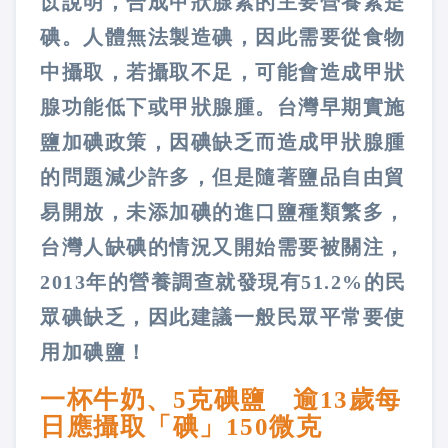
苡說明，合成甲狀腺素的主要營養素是
碘。人體無法製造碘，因此需要從食物
中攝取，若攝取不足，可能會造成甲狀
腺功能低下或甲狀腺腫。台灣早期實施
鹽加碘政策，因碘缺乏而造成甲狀腺腫
的問題減少許多，但是隨著鹽品自由貿
易開放，未添加碘的進口鹽種類繁多，
台灣人缺碘的情況又開始需要被關注，
2013年的營養調查就發現有51.2%的民
眾碘缺乏，因此建議一般民眾平常要使
用加碘鹽！
一杯牛奶、5克碘鹽 逾13歲每
日應攝取「碘」150微克