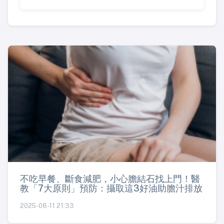
不吃早餐、斷食減肥，小心膽結石找上門！醫
教「7大原則」預防：攝取這3好油助膽汁排放
2025-08-11 21:33