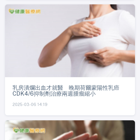
乳房潰爛出血才就醫 晚期荷爾蒙陽性乳癌
CDK4/6抑制劑治療兩週腫瘤縮小
2025-03-06 14:19