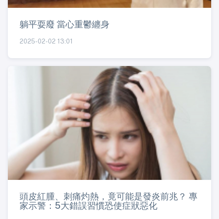
躺平耍廢 當心重鬱纏身
2025-02-02 13:01
頭皮紅腫、刺痛灼熱，竟可能是發炎前兆？ 專
家示警：5大錯誤習慣恐使症狀惡化