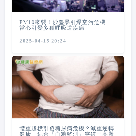
PM10來襲！沙塵暴引爆空污危機
當心引發多種呼吸道疾病
2025-04-15 20:24
體重超標引發糖尿病危機？減重逆轉
健康 結合「血糖監測」突破三高難