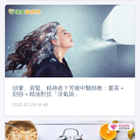
頭暈、肩緊、精神差？芳療中醫師教：薑茶＋
刮痧＋精油對抗「冷氣病」
2025-07-29 18:48