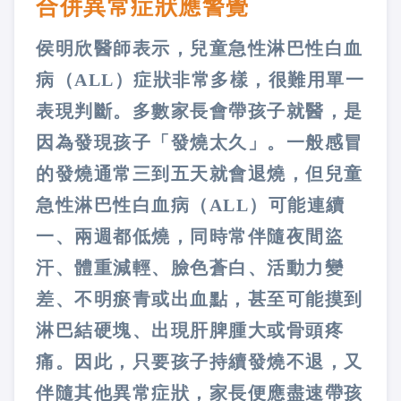
合併異常症狀應警覺
侯明欣醫師表示，兒童急性淋巴性白血
病（ALL）症狀非常多樣，很難用單一
表現判斷。多數家長會帶孩子就醫，是
因為發現孩子「發燒太久」。一般感冒
的發燒通常三到五天就會退燒，但兒童
急性淋巴性白血病（ALL）可能連續
一、兩週都低燒，同時常伴隨夜間盜
汗、體重減輕、臉色蒼白、活動力變
差、不明瘀青或出血點，甚至可能摸到
淋巴結硬塊、出現肝脾腫大或骨頭疼
痛。因此，只要孩子持續發燒不退，又
伴隨其他異常症狀，家長便應盡速帶孩