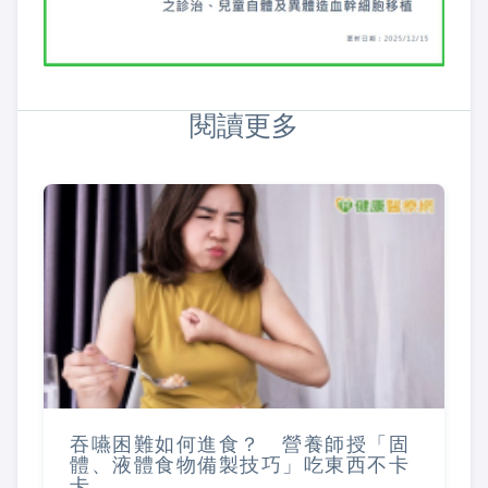
閱讀更多
吞嚥困難如何進食？ 營養師授「固
體、液體食物備製技巧」吃東西不卡
卡