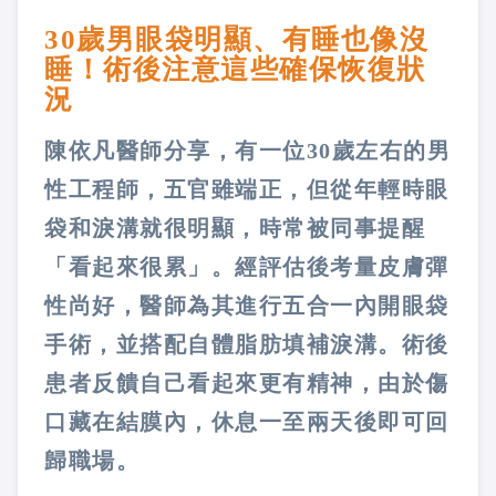
30歲男眼袋明顯、有睡也像沒
睡！術後注意這些確保恢復狀
況
陳依凡醫師分享，有一位30歲左右的男
性工程師，五官雖端正，但從年輕時眼
袋和淚溝就很明顯，時常被同事提醒
「看起來很累」。經評估後考量皮膚彈
性尚好，醫師為其進行五合一內開眼袋
手術，並搭配自體脂肪填補淚溝。術後
患者反饋自己看起來更有精神，由於傷
口藏在結膜內，休息一至兩天後即可回
歸職場。