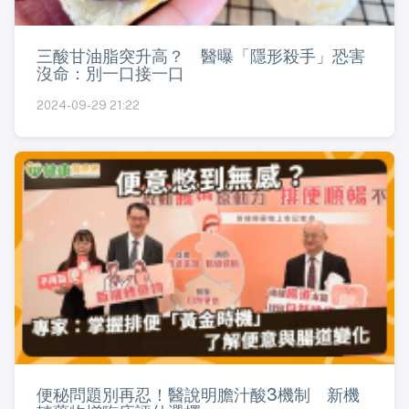
三酸甘油脂突升高？ 醫曝「隱形殺手」恐害
沒命：別一口接一口
2024-09-29 21:22
便秘問題別再忍！醫說明膽汁酸3機制 新機