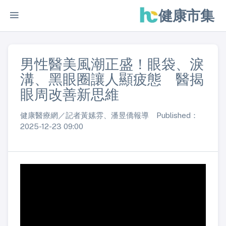
健康市集
男性醫美風潮正盛！眼袋、淚
溝、黑眼圈讓人顯疲態 醫揭
眼周改善新思維
健康醫療網／記者黃嫊雰、潘昱僑報導 Published：
2025-12-23 09:00