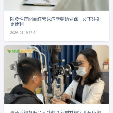
陣發性夜間血紅素尿症新藥納健保 皮下注射
更便利
2026-01-19 17:44
孩子近視飆升又不愛戴？新型雙穩定弧角膜塑