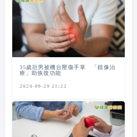
35歲壯男被機台壓傷手掌 「鏡像治
療」助恢復功能
2024-09-29 21:22