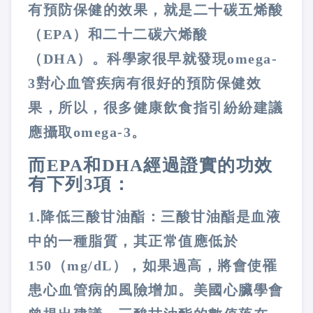
有預防保健的效果，就是二十碳五烯酸
（
EPA
）和二十二碳六烯酸
（
DHA
）。科學家很早就發現
omega-
3
對心血管疾病有很好的預防保健效
果，所以，很多健康飲食指引紛紛建議
應攝取
omega-3
。
而
EPA
和
DHA
經過證實的功效
有下列
3
項：
1.
降低三酸甘油酯：三酸甘油酯是血液
中的一種脂質，其正常值應低於
150
（
mg/dL
），如果過高，將會使罹
患心血管病的風險增加。美國心臟學會