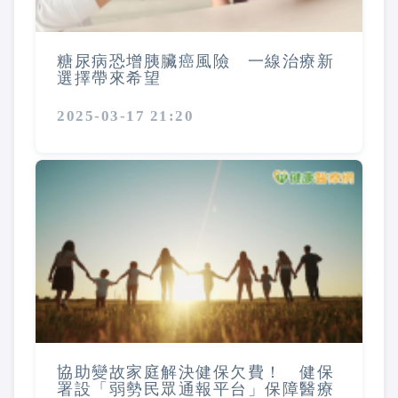
糖尿病恐增胰臟癌風險 一線治療新
選擇帶來希望
2025-03-17 21:20
協助變故家庭解決健保欠費！ 健保
署設「弱勢民眾通報平台」保障醫療