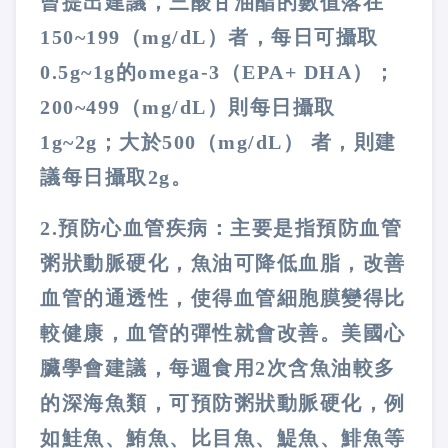
曾提出建議，三酸甘油酯的數值落在
150~199
（
mg/dL
）者，每日可攝取
0.5g~1g
的
omega-3
（
EPA+ DHA
）；
200~499
（
mg/dL
）則每日攝取
1g~2g
；大於
500
（
mg/dL
）
者，則建
議每日攝取
2g
。
2.
預防心血管疾病：主要是指預防血管
粥狀動脈硬化，魚油可降低血脂，改善
血管的通透性，使得血管細胞膜變得比
較健康，血管的彈性就會改善。美國心
臟學會建議，每週食用
2
次含魚油較多
的深海魚類，可預防粥狀動脈硬化，例
如鮭魚、鮪魚、比目魚、鯷魚、鯡魚等