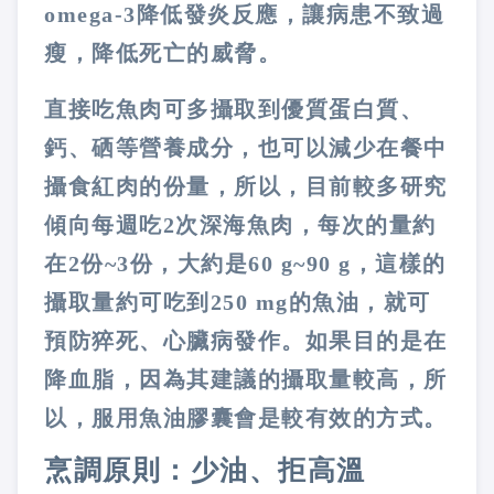
omega-3
降低發炎反應，讓病患不致過
瘦，降低死亡的威脅。
直接吃魚肉可多攝取到優質蛋白質、
鈣、硒等營養成分，也可以減少在餐中
攝食紅肉的份量，所以，目前較多研究
傾向每週吃
2
次深海魚肉，每次的量約
在
2
份
~3
份，大約是
60 g~90 g
，這樣的
攝取量約可吃到
250 mg
的魚油，就可
預防猝死、心臟病發作。如果目的是在
降血脂，因為其建議的攝取量較高，所
以，服用魚油膠囊會是較有效的方式。
烹調原則：少油、拒高溫