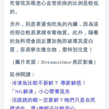
究發現其罹患心血管疾病的比例是較低
的。
另外，則是要避免吃魚的內臟，因為這
些部位較易累積有毒物質。此外，隔餐
的魚料理會因反覆加熱而破壞其蛋白
質，容易孳生微生物，需特別注意！
（圖片來源：Dreamstime/典匠影像）
延伸閱讀：
·
冷凍魚比較不新鮮？ 專家解惑！
「NG解凍」小心營養流失
·
活跳跳的蝦一定新鮮？牠們只是在死
裡求生，選1種蝦子比較安心