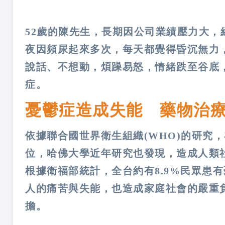
52歲的陳先生，長期因公司業績壓力大
夜因頻尿起來多次，每天都覺得昏沉無力
說話、不想動，煩躁易怒，情緒跌至谷底
症。
憂鬱症造成失能 藥物治
依據聯合國世界衛生組織(WHO)的研究，
位，哈佛大學近年研究也發現，造成人類
根據衛福部統計，全台約有8.9%民眾患
人的痛苦與失能，也造成家庭社會的嚴重
擔。