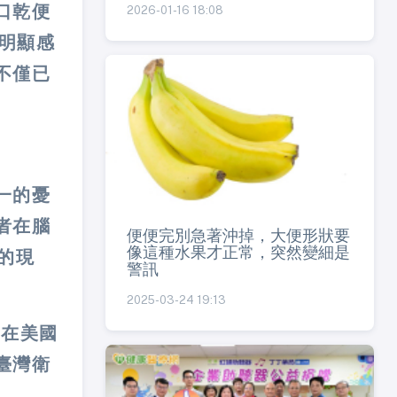
口乾便
2026-01-16 18:08
生明顯感
不僅已
一的憂
者在腦
便便完別急著沖掉，大便形狀要
像這種水果才正常，突然變細是
的現
警訊
2025-03-24 19:13
S在美國
臺灣衛