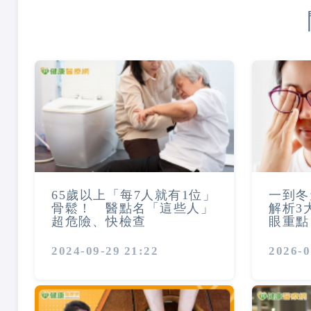
65歲以上「每7人就有1位」
一到冬
骨鬆！ 醫點名「這些人」
解析3
超危險、快檢查
眼重點
2024-09-29 21:22
2026-0