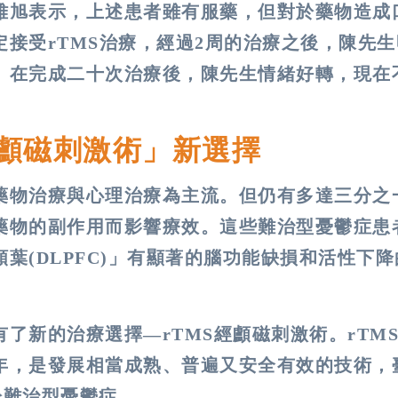
雅旭表示，上述患者雖有服藥，但對於藥物造成
接受rTMS治療，經過2周的治療之後，陳先
。在完成二十次治療後，陳先生情緒好轉，現在
經顱磁刺激術
」
新選擇
藥物治療與心理治療為主流。但仍有多達三分之
藥物的副作用而影響療效。這些難治型憂鬱症患
葉(DLPFC)」有顯著的腦功能缺損和活性下降
了新的治療選擇—rTMS經顱磁刺激術。rTM
年，是發展相當成熟、普遍又安全有效的技術，
於難治型憂鬱症。