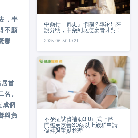
去，半
中藥行「都更」卡關？專家出來
說分明，中藥到底怎麼管才對！
得不願
憂鬱
2025-06-30 19:21
佔居首
二名。
造成個
響與負
不孕症試管補助3.0正式上路！
門檻更友善30歲以上族群申請
條件與重點整理