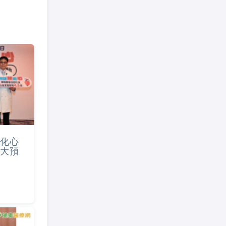
化心
大預