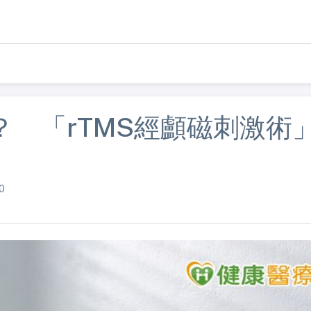
 「rTMS經顱磁刺激術
0