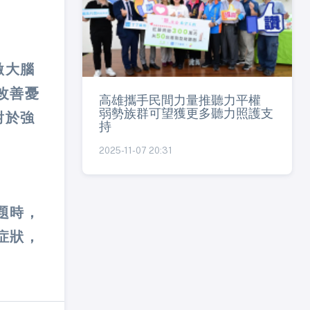
激大腦
改善憂
高雄攜手民間力量推聽力平權
弱勢族群可望獲更多聽力照護支
對於強
持
2025-11-07 20:31
題時，
症狀，