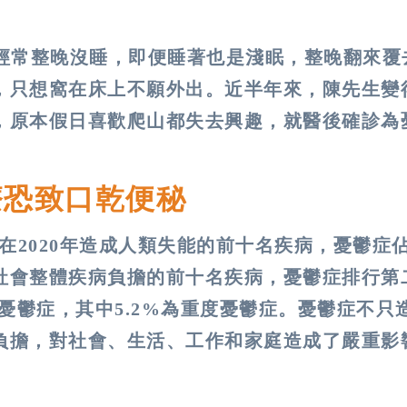
，經常整晚沒睡，即便睡著也是淺眠，整晚翻來覆
，只想窩在床上不願外出。近半年來，陳先生變
，原本假日喜歡爬山都失去興趣，就醫後確診為
療恐致口乾便秘
在2020年造成人類失能的前十名疾病，憂鬱症
社會整體疾病負擔的前十名疾病，憂鬱症排行第
有憂鬱症，其中5.2%為重度憂鬱症。憂鬱症不只
負擔，對社會、生活、工作和家庭造成了嚴重影