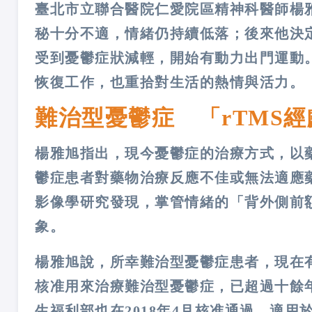
臺北市立聯合醫院仁愛院區精神科醫師楊
秘十分不適，情緒仍持續低落；後來他決定
受到憂鬱症狀減輕，開始有動力出門運動
恢復工作，也重拾對生活的熱情與活力。
難治型憂鬱症
「
rTMS
楊雅旭指出，現今憂鬱症的治療方式，以
鬱症患者對藥物治療反應不佳或無法適應
影像學研究發現，掌管情緒的「背外側前額
象。
楊雅旭說，所幸難治型憂鬱症患者，現在有
核准用來治療難治型憂鬱症，已超過十餘
生福利部也在2018年4月核准通過，適用