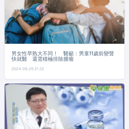
男女性早熟大不同！ 醫籲：男童11歲前變聲
快就醫 還需積極排除腫瘤
2024-09-29 21:22