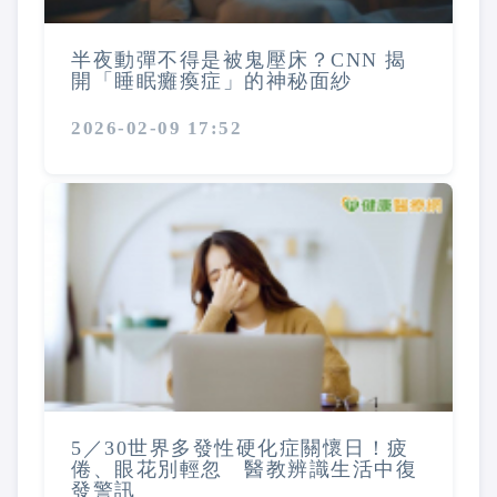
半夜動彈不得是被鬼壓床？CNN 揭
開「睡眠癱瘓症」的神秘面紗
2026-02-09 17:52
5／30世界多發性硬化症關懷日！疲
倦、眼花別輕忽 醫教辨識生活中復
發警訊