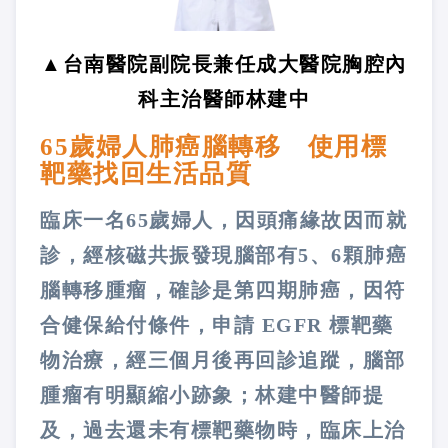
▲台南醫院副院長兼任成大醫院胸腔內
科主治醫師林建中
65歲婦人肺癌腦轉移 使用標
靶藥找回生活品質
臨床一名65歲婦人，因頭痛緣故因而就
診，經核磁共振發現腦部有5、6顆肺癌
腦轉移腫瘤，確診是第四期肺癌，因符
合健保給付條件，申請 EGFR 標靶藥
物治療，經三個月後再回診追蹤，腦部
腫瘤有明顯縮小跡象；林建中醫師提
及，過去還未有標靶藥物時，臨床上治