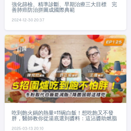
強化篩檢、精準診斷、早期治療三大目標 完
善肺癌防治拼圖成國際典範
2024-12-30 20:37
吃到飽火鍋的熱量=11碗白飯！想吃飽又不發
胖，醫師教你從湯底選到醬料：這沾醬助燃脂
2025-03-13 20:10