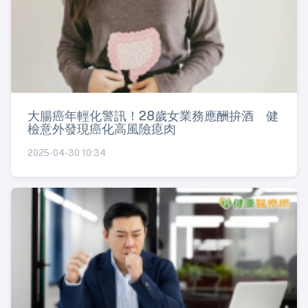
大腸癌年輕化警訊！28歲女業務應酬拚酒 健
檢意外發現癌化高風險瘜肉
2025-04-30 10:34