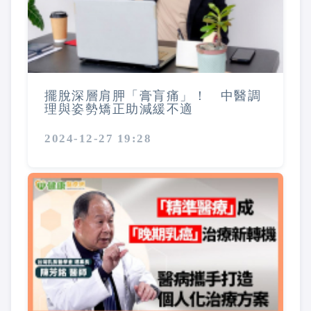
擺脫深層肩胛「膏肓痛」！ 中醫調
理與姿勢矯正助減緩不適
2024-12-27 19:28