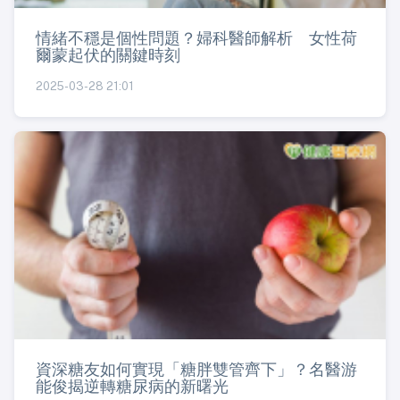
情緒不穩是個性問題？婦科醫師解析 女性荷
爾蒙起伏的關鍵時刻
2025-03-28 21:01
資深糖友如何實現「糖胖雙管齊下」？名醫游
能俊揭逆轉糖尿病的新曙光