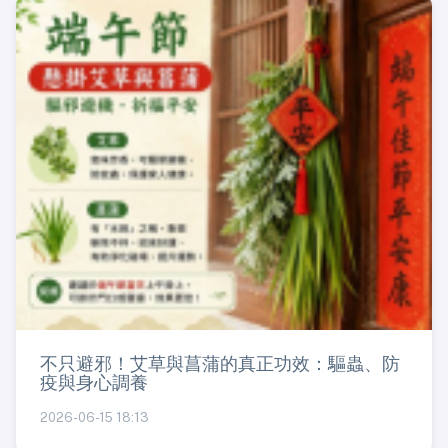
不只避邪！艾草與菖蒲的真正功效：驅蟲、防
疫與身心調養
2026-06-15 18:13