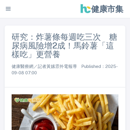
健康市集
研究：炸薯條每週吃三次 糖
尿病風險增2成！馬鈴薯「這
樣吃」更營養
健康醫療網／記者黃嫊雰外電報導 Published：2025-
09-08 07:00