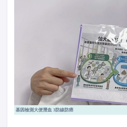
基因檢測大便潛血 3防線防癌