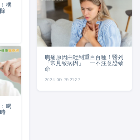
！機
切除
胸痛原因由輕到重百百種！醫列
「常見致病因」 一不注意恐致
命
2024-09-29 21:22
：喝
時