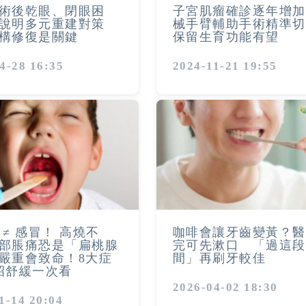
術後乾眼、閉眼困
子宮肌瘤確診逐年增加
醫說明多元重建對策
械手臂輔助手術精準
構修復是關鍵
保留生育功能有望
4-28 16:35
2024-11-21 19:55
 ≠ 感冒！ 高燒不
咖啡會讓牙齒變黃？醫
部脹痛恐是「扁桃腺
完可先漱口 「過這段
嚴重會致命！8大症
間」再刷牙較佳
招舒緩一次看
2026-04-02 18:30
1-14 20:04