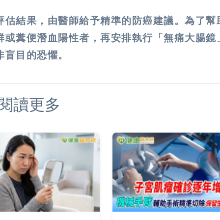
評估結果，由醫師給予精準的防癌建議。為了幫
群或糞便潛血陽性者，再安排執行「無痛大腸鏡
非盲目的恐懼。
閱讀更多