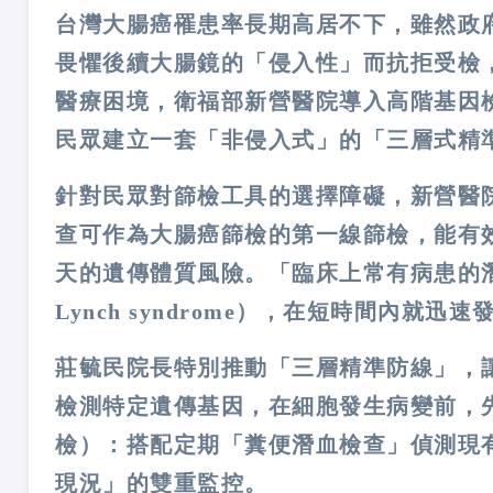
台灣大腸癌罹患率長期高居不下，雖然政
畏懼後續大腸鏡的「侵入性」而抗拒受檢
醫療困境，衛福部新營醫院導入高階基因
民眾建立一套「非侵入式」的「三層式精
針對民眾對篩檢工具的選擇障礙，新營醫
查可作為大腸癌篩檢的第一線篩檢，能有
天的遺傳體質風險。「臨床上常有病患的
Lynch syndrome），在短時間內就
莊毓民院長特別推動「三層精準防線」，
檢測特定遺傳基因，在細胞發生病變前，
檢）：搭配定期「糞便潛血檢查」偵測現
現況」的雙重監控。