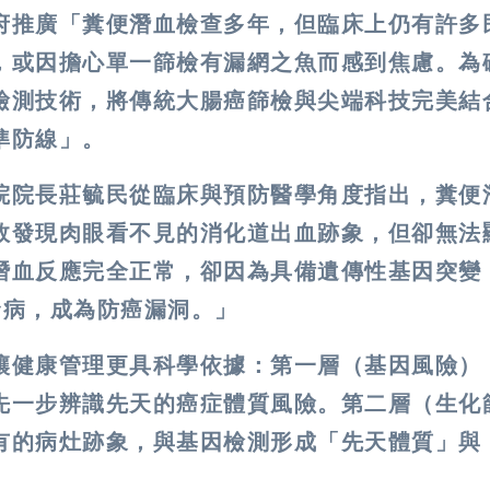
府推廣「糞便潛血檢查多年，但臨床上仍有許多
，或因擔心單一篩檢有漏網之魚而感到焦慮。為
檢測技術，將傳統大腸癌篩檢與尖端科技完美結
準防線」。
院院長莊毓民從臨床與預防醫學角度指出，糞便
效發現肉眼看不見的消化道出血跡象，但卻無法
潛血反應完全正常，卻因為具備遺傳性基因突變
迅速發病，成為防癌漏洞。」
讓健康管理更具科學依據：第一層（基因風險）
先一步辨識先天的癌症體質風險。第二層（生化
有的病灶跡象，與基因檢測形成「先天體質」與