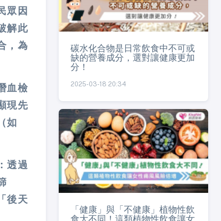
民眾因
破解此
合，為
碳水化合物是日常飲食中不可或
缺的營養成分，選對讓健康更加
分！
2025-03-18 20:34
潛血檢
顯現先
（如
：透過
篩
「後天
「健康」與「不健康」植物性飲
食大不同！這類植物性飲食讓女