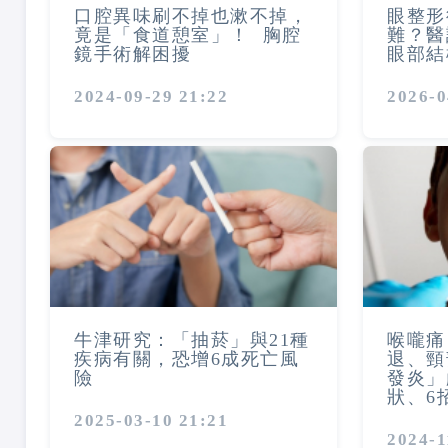
口腔異味刷不掉也漱不掉，
眼整形
竟是「食道憩室」！ 胸腔
難？
鏡手術解困擾
眼部結
2024-09-29 21:22
2026-0
牛津研究：「抽菸」與21種
喉嚨痛
疾病有關，恐增6成死亡風
退、頸
險
發炎」
狀、6
2025-03-10 21:21
2024-1