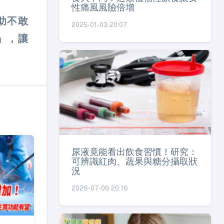
性痛風風險倍增
助不敢
2025-01-03 20:07
」，讓
尿液竟能看出飲食習慣！研究：
可辨識紅肉、蔬果與糖分攝取狀
況
2026-07-06 20:16