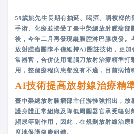
59歲姚先生長期有抽菸、喝酒、嚼檳榔
手術、化療並接受了臺中榮總放射腫瘤部
後，今年二月再發現縱膈腔淋巴腺復發。
放射腫瘤團隊不僅維持AI圈註技術，更
常器官，合併使用電腦刀放射治療精準打
用，整個療程病患都沒有不適，目前病情
AI技術提高放射線治療精
臺中榮總放射腫瘤部主任游惟強指出，放
護身體正常組織及降低周圍器官承受輻射
頻尿等副作用，因此，在規劃放射線治療
度地保護健康組織。