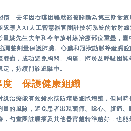
的習慣，去年因吞嚥困難就醫被診斷為第三期食道
團隊導入AI人工智慧器官圈註技術系統的放射線
考量姚先生去年和今年放射線治療部位重疊，臺
加強調整劑量保護肺臟、心臟和冠狀動脈等縱膈腔
擊腫瘤，成功避免胸悶、胸痛、肺炎及呼吸困難
穩定，持續門診追蹤中。
準度 保護健康組織
射線治療能有效殺死或防堵癌細胞增殖，但同時
劑量的風險，避免患者出現頭痛、噁心、腹痛、
時，勾畫圈註腫瘤及其他器官越精準越好，也能