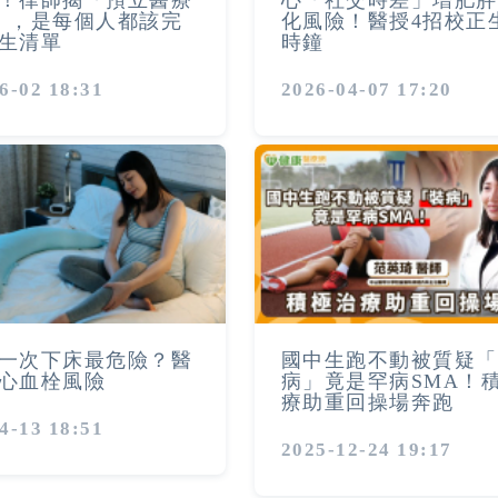
！律師揭「預立醫療
心「社交時差」增肥胖
」，是每個人都該完
化風險！醫授4招校正
生清單
時鐘
6-02 18:31
2026-04-07 17:20
一次下床最危險？醫
國中生跑不動被質疑「
心血栓風險
病」竟是罕病SMA！
療助重回操場奔跑
4-13 18:51
2025-12-24 19:17