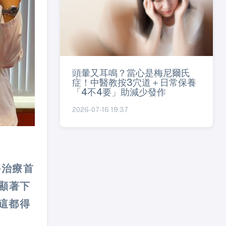
頭暈又耳鳴？當心是梅尼爾氏
症！中醫教按3穴道＋日常保養
「4不4要」助減少發作
2026-07-16 19:37
停治療首
顯著下
這都得