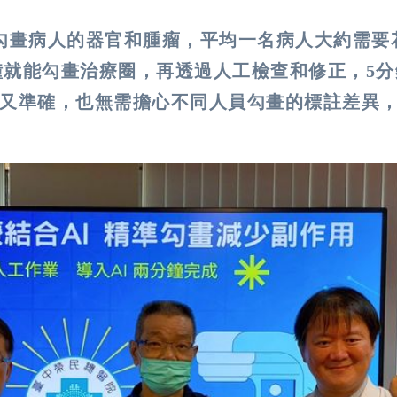
勾畫病人的器官和腫瘤，平均一名病人大約需要
鐘就能勾畫治療圈，再透過人工檢查和修正，5
快又準確，也無需擔心不同人員勾畫的標註差異