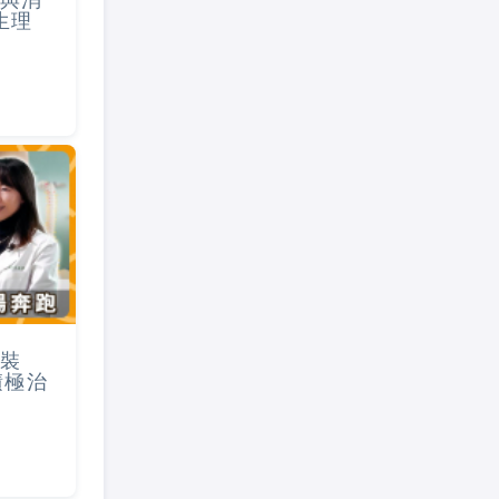
與消
生理
裝
積極治