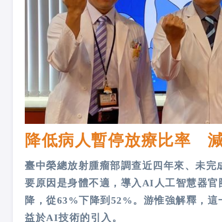
降低病人暫停放療比率 
臺中榮總放射腫瘤部調查近四年來、未完成
要原因是身體不適，導入AI人工智慧器
降，從63%下降到52%。游惟強解釋，
益於AI技術的引入。