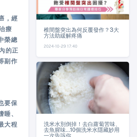
癌，經
治療
椎間盤突出為何反覆發作？3大
方法助緩解疼痛
中榮總
2024-10-29 17:40
內的正
等副作
也要保
嗜睡、
洗米水別倒掉！去白蘿蔔苦味、
最大程
去魚腥味...10個洗米水隱藏妙用
一次告訴你