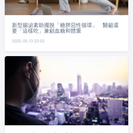
新型腸泌素助擺脫「糖胖惡性循環」 醫籲還
要「這樣吃」兼顧血糖和體重
2025-05-13 22:02