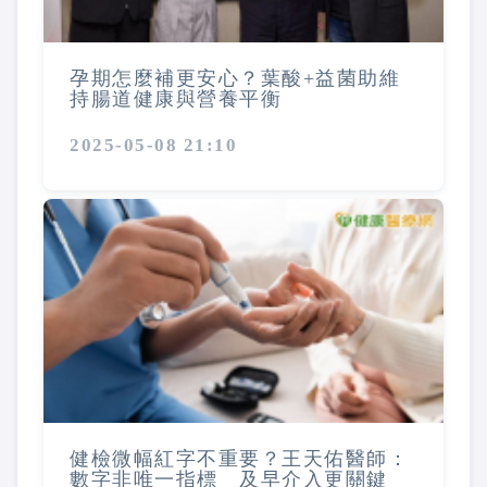
孕期怎麼補更安心？葉酸+益菌助維
持腸道健康與營養平衡
2025-05-08 21:10
健檢微幅紅字不重要？王天佑醫師：
數字非唯一指標 及早介入更關鍵