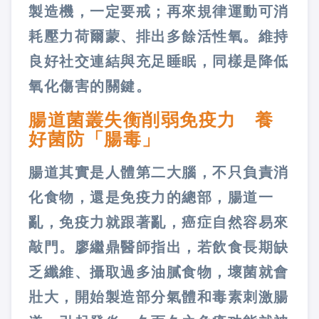
製造機，一定要戒；再來規律運動可消
耗壓力荷爾蒙、排出多餘活性氧。維持
良好社交連結與充足睡眠，同樣是降低
氧化傷害的關鍵。
腸道菌叢失衡削弱免疫力 養
好菌防「腸毒」
腸道其實是人體第二大腦，不只負責消
化食物，還是免疫力的總部，腸道一
亂，免疫力就跟著亂，癌症自然容易來
敲門。廖繼鼎醫師指出，若飲食長期缺
乏纖維、攝取過多油膩食物，壞菌就會
壯大，開始製造部分氣體和毒素刺激腸