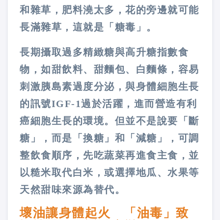
和雜草，肥料澆太多，花的旁邊就可能
長滿雜草，這就是「糖毒」。
長期攝取過多精緻糖與高升糖指數食
物，如甜飲料、甜麵包、白麵條，容易
刺激胰島素過度分泌，與身體細胞生長
的訊號IGF-1過於活躍，進而營造有利
癌細胞生長的環境。但並不是說要「斷
糖」，而是「換糖」和「減糖」，可調
整飲食順序，先吃蔬菜再進食主食，並
以糙米取代白米，或選擇地瓜、水果等
天然甜味來源為替代。
壞油讓身體起火 「油毒」致