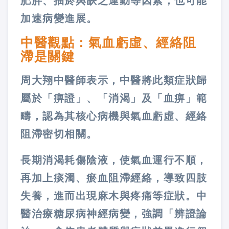
肥胖、抽菸與缺乏運動等因素，也可能
加速病變進展。
中醫觀點：氣血虧虛、經絡阻
滯是關鍵
周大翔中醫師表示，中醫將此類症狀歸
屬於「痹證」、「消渴」及「血痹」範
疇，認為其核心病機與氣血虧虛、經絡
阻滯密切相關。
長期消渴耗傷陰液，使氣血運行不順，
再加上痰濁、瘀血阻滯經絡，導致四肢
失養，進而出現麻木與疼痛等症狀。中
醫治療糖尿病神經病變，強調「辨證論