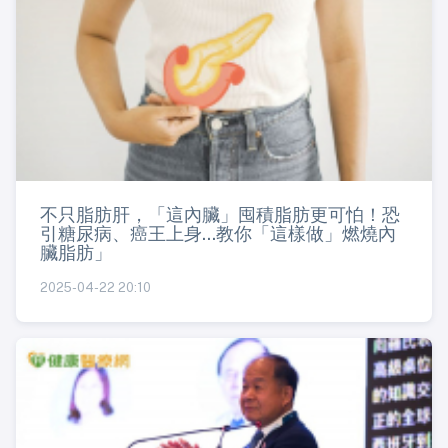
不只脂肪肝，「這內臟」囤積脂肪更可怕！恐
引糖尿病、癌王上身...教你「這樣做」燃燒內
臟脂肪」
2025-04-22 20:10