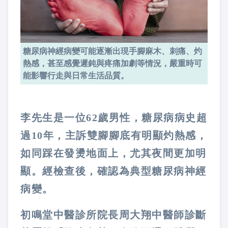
糖尿病神經病變可能逐漸出現手腳麻木、刺痛、灼
熱感，甚至感覺遲鈍與疼痛加劇等情況，嚴重時可
能影響行走與日常生活品質。
李先生是一位62歲男性，糖尿病病史超
過10年，主訴雙腳腳底有明顯灼熱感，
如同踩在發燙地面上，尤其夜間更加明
顯。經檢查後，確認為典型糖尿病神經
病變。
初鳴堂中醫診所院長周大翔中醫師診斷