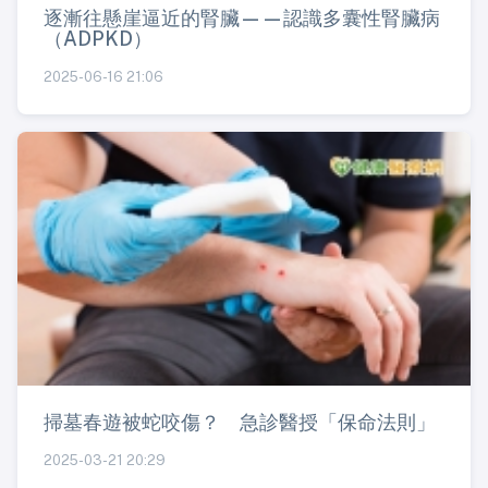
逐漸往懸崖逼近的腎臟——認識多囊性腎臟病
（ADPKD）
2025-06-16 21:06
掃墓春遊被蛇咬傷？ 急診醫授「保命法則」
2025-03-21 20:29