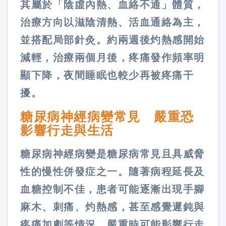
其屬於「陰虛內熱、血絡不通」體質，
治療方向以滋陰清熱、活血通絡為主，
並搭配局部針灸。約兩週後灼熱感開始
減輕，治療兩個月後，疼痛發作頻率明
顯下降，夜間睡眠也較少再被疼痛干
擾。
糖尿病神經病變常見 嚴重恐
影響行走與生活
糖尿病神經病變是糖尿病常見且具威脅
性的慢性併發症之一。隨著病程延長及
血糖控制不佳，患者可能逐漸出現手腳
麻木、刺痛、灼熱感，甚至感覺遲鈍與
疼痛加劇等情況，嚴重時可能影響行走