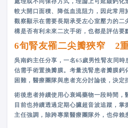
處理或不同保存方式，理論上可延緩鈣化
較大開口面積、降低血流阻力，因此常用
觀察顯示在需要長期承受左心室壓力的二
構是否有利未來二次手術，也都是評估要
6旬腎友罹二尖瓣狹窄 2
吳南鈞主任分享，一名65歲男性腎友同
估需手術置換瓣膜。考量洗腎患者瓣膜鈣
困難，醫療團隊與患者充分討論後，決定
術後患者持續使用心衰竭藥物一段時間，
目前也持續透過定期心臟超音波追蹤，掌
主任強調，除跨專業醫療團隊外，也仰賴