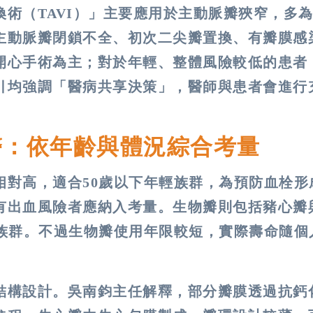
術（TAVI）」主要應用於主動脈瓣狹窄，多
主動脈瓣閉鎖不全、初次二尖瓣置換、有瓣膜感
開心手術為主；對於年輕、整體風險較低的患者
引均強調「醫病共享決策」，醫師與患者會進行
醫：依年齡與體況綜合考量
相對高，適合50歲以下年輕族群，為預防血栓形
有出血風險者應納入考量。生物瓣則包括豬心瓣
的族群。不過生物瓣使用年限較短，實際壽命隨個
結構設計。吳南鈞主任解釋，部分瓣膜透過抗鈣