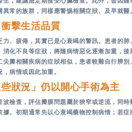
發生，建議應定期接受心臟檢查。此外，曾因鏈
構異常的族群，同樣應警惕相關症狀、及早就醫
 衝擊生活品質
乏力、疲倦，其實已是心衰竭的警訊。患者的肺
、消化不良等症狀，將隨病情惡化逐漸加重，後
二尖瓣相關疾病的症狀相似，患者較難自行辨別
況，病情或因此加重。
這些狀況」仍以開心手術為主
音波檢查，評估瓣膜問題屬於狹窄或逆流，同時
依據。初期通常先以心衰竭藥物控制病情；若症