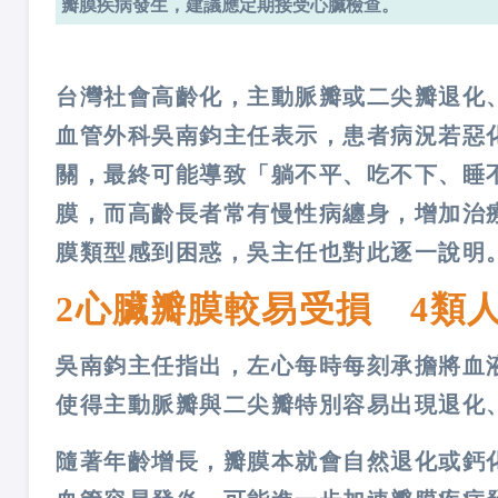
瓣膜疾病發生，建議應定期接受心臟檢查。
台灣社會高齡化，主動脈瓣或二尖瓣退化
血管外科吳南鈞主任表示，患者病況若惡
關，最終可能導致「躺不平、吃不下、睡
膜，而高齡長者常有慢性病纏身，增加治
膜類型感到困惑，吳主任也對此逐一說明
2心臟瓣膜較易受損 4類
吳南鈞主任指出，左心每時每刻承擔將血
使得主動脈瓣與二尖瓣特別容易出現退化
隨著年齡增長，瓣膜本就會自然退化或鈣