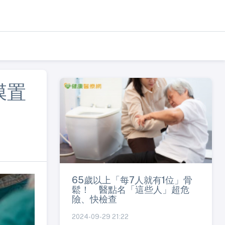
膜置
65歲以上「每7人就有1位」骨
鬆！ 醫點名「這些人」超危
險、快檢查
2024-09-29 21:22