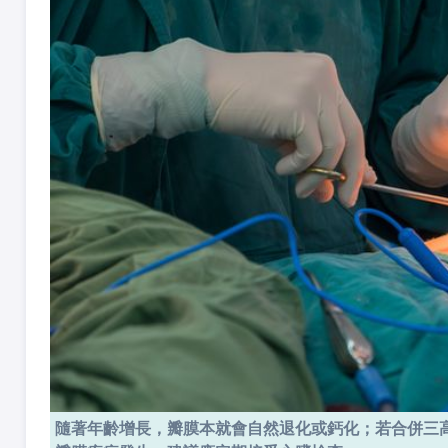
隨著年齡增長，瓣膜本就會自然退化或鈣化；若合併三