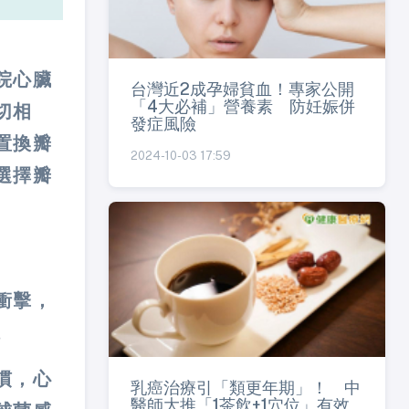
院心臟
台灣近2成孕婦貧血！專家公開
「4大必補」營養素 防妊娠併
切相
發症風險
置換瓣
2024-10-03 17:59
選擇瓣
衝擊，
。
慣，心
乳癌治療引「類更年期」！ 中
醫師大推「1茶飲+1穴位」有效