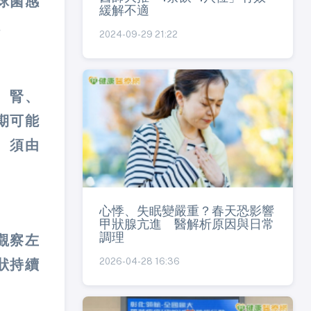
球菌感
緩解不適
。
2024-09-29 21:22
、腎、
期可能
、須由
心悸、失眠變嚴重？春天恐影響
甲狀腺亢進 醫解析原因與日常
調理
觀察左
2026-04-28 16:36
狀持續