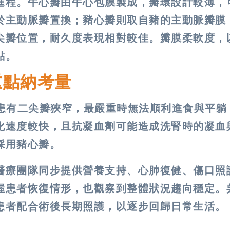
進程。牛心瓣由牛心包膜製成，瓣環設計較薄，
於主動脈瓣置換；豬心瓣則取自豬的主動脈瓣膜
尖瓣位置，耐久度表現相對較佳。瓣膜柔軟度，
點。
重點納考量
時患有二尖瓣狹窄，最嚴重時無法順利進食與平躺
化速度較快，且抗凝血劑可能造成洗腎時的凝血
採用豬心瓣。
醫療團隊同步提供營養支持、心肺復健、傷口照
握患者恢復情形，也觀察到整體狀況趨向穩定。
患者配合術後長期照護，以逐步回歸日常生活。