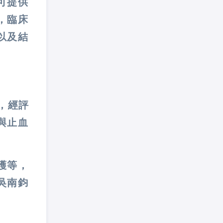
可提供
，臨床
以及結
，經評
與止血
護等，
吳南鈞