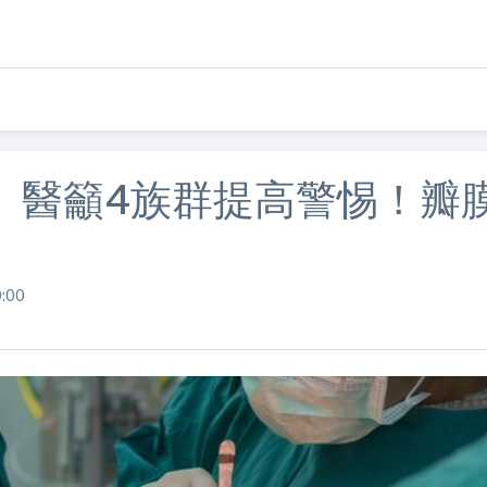
 醫籲4族群提高警惕！瓣
:00