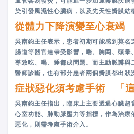
血管容易發炎，可能進一步加速瓣膜疾病
染引發風濕性心臟病，以及先天性瓣膜結
從體力下降演變至心衰竭
吳南鈞主任表示，患者初期可能感到莫名
腸道等器官連帶受影響，喘、胸悶、頭暈
導致吃、喝、睡都成問題。而主動脈瓣與
醫師診斷，也有部分患者兩個瓣膜都出狀
症狀惡化須考慮手術 「
吳南鈞主任指出，臨床上主要透過心臟超
心室功能、肺動脈壓力等指標，作為治療
惡化，則需考慮手術介入。