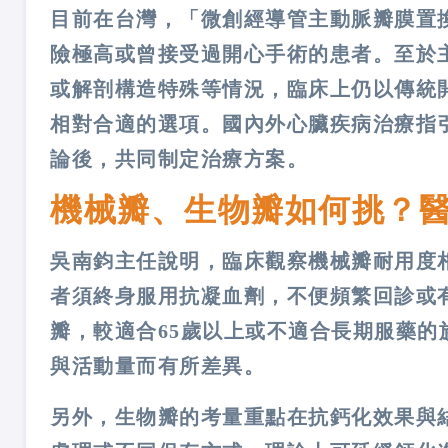
目前在台灣，「微創經導管主動脈瓣膜置換
險極高或曾接受過開心手術的患者。至於
或解剖構造特殊等情況，臨床上仍以傳統
相對合適的選項。國內外心臟疾病治療指
論後，共同制定治療方案。
機械瓣、生物瓣如何挑？
吳南鈞主任說明，臨床觀察機械瓣耐用度
者須終身服用抗凝血劑，不便頻繁回診或
瓣，較適合65歲以上或不適合長期服藥
與活動量而有所差異。
另外，生物瓣的考量重點在抗鈣化效果與