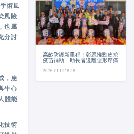
為手術風
染風險
，也屬
充分討
高齡防護新里程！彰縣推動皮蛇
疫苗補助 助長者遠離隱形疼痛
2026-01-14 18:28
成，患
與牛心
人體能
化技術