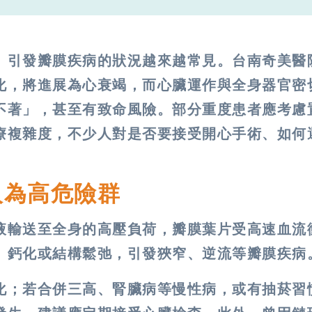
、引發瓣膜疾病的狀況越來越常見。台南奇美醫
化，將進展為心衰竭，而心臟運作與全身器官密
不著」，甚至有致命風險。部分重度患者應考慮
療複雜度，不少人對是否要接受開心手術、如何
。
人為高危險群
液輸送至全身的高壓負荷，瓣膜葉片受高速血流
、鈣化或結構鬆弛，引發狹窄、逆流等瓣膜疾病
化；若合併三高、腎臟病等慢性病，或有抽菸習