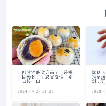
三酸甘油脂突升高？ 醫曝
韓劇《
「隱形殺手」恐害沒命：別
的家族
一口接一口
劇，更
2024-09-29 21:22
2025-0