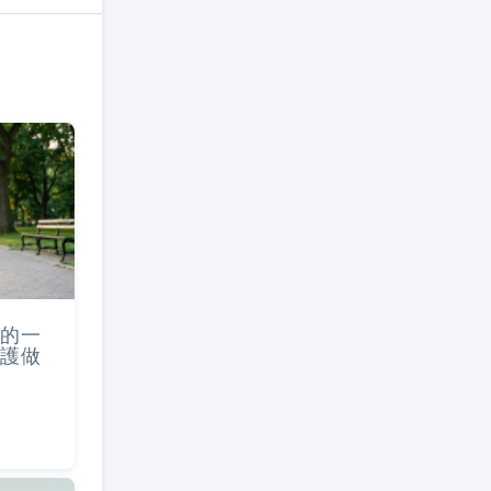
的一
護做