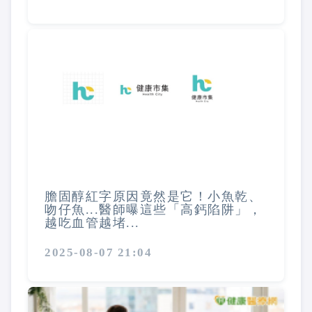
膽固醇紅字原因竟然是它！小魚乾、
吻仔魚...醫師曝這些「高鈣陷阱」，
越吃血管越堵...
2025-08-07 21:04