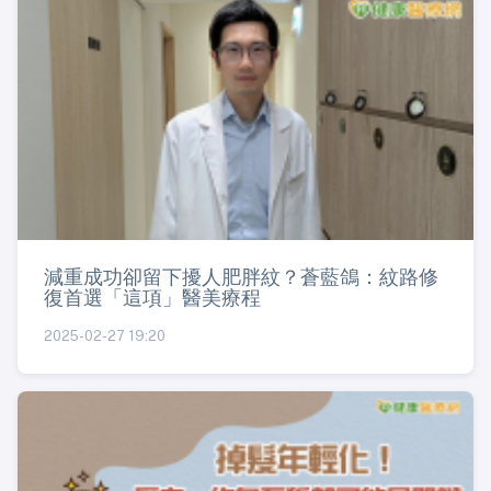
減重成功卻留下擾人肥胖紋？蒼藍鴿：紋路修
復首選「這項」醫美療程
2025-02-27 19:20