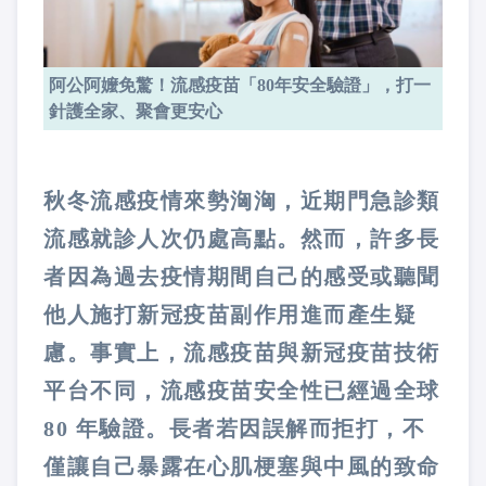
阿公阿嬤免驚！流感疫苗「80年安全驗證」，打一
針護全家、聚會更安心
秋冬流感疫情來勢洶洶，近期門急診類
流感就診人次仍處高點。
然而，
許多長
者因為過去疫情期間自己的感受或聽聞
他人施打新冠疫苗副作用進而產生疑
慮。
事實上，流感疫苗與新冠疫苗技術
平台不同，流感疫苗安全性已經過全球
80 年驗證。長者若因誤解而拒打，不
僅讓自己暴露在心肌梗塞與中風的致命