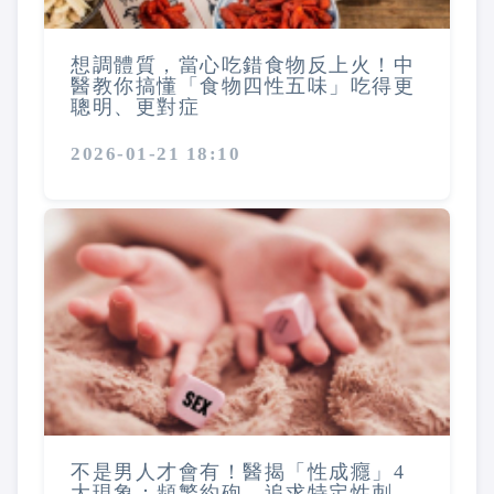
想調體質，當心吃錯食物反上火！中
醫教你搞懂「食物四性五味」吃得更
聰明、更對症
2026-01-21 18:10
不是男人才會有！醫揭「性成癮」4
大現象：頻繁約砲、追求特定性刺