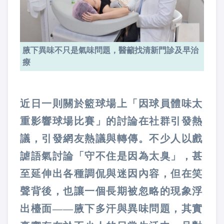
腋下異味不只是氣味問題，醫籲找清新門診及早治
療
近日一則關於籃球場上「因球員體味太
重影響球場比賽」的討論在社群引發熱
議，引發網友熱議與轉傳。不少人以戲
謔語氣討論「守不住是因為太臭」，甚
至延伸出各種調侃與迷因內容，但在笑
聲背後，也讓一個長期被忽略的現象浮
出檯面——腋下多汗與異味問題，其實