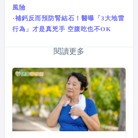
風險
·
補鈣反而預防腎結石！醫曝「3大地雷
行為」才是真兇手 空腹吃也不OK
閱讀更多