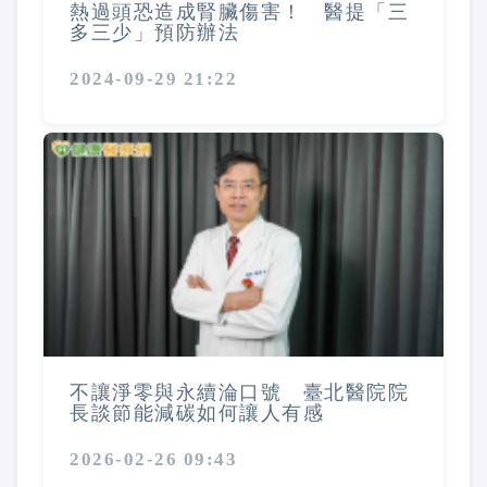
熱過頭恐造成腎臟傷害！ 醫提「三
多三少」預防辦法
2024-09-29 21:22
不讓淨零與永續淪口號 臺北醫院院
長談節能減碳如何讓人有感
2026-02-26 09:43