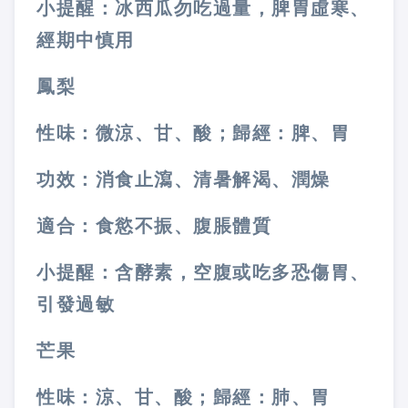
小提醒：冰西瓜勿吃過量，脾胃虛寒、
經期中慎用
鳳梨
性味：微涼、甘、酸；歸經：脾、胃
功效：消食止瀉、清暑解渴、潤燥
適合：食慾不振、腹脹體質
小提醒：含酵素，空腹或吃多恐傷胃、
引發過敏
芒果
性味：涼、甘、酸；歸經：肺、胃