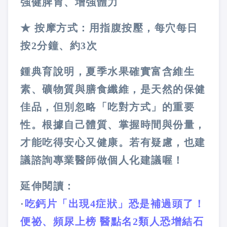
強健脾胃、增強體力
★
按摩方式：用指腹按壓，每穴每日
按
2
分鐘、約
3
次
鍾典育說明，夏季水果確實富含維生
素、礦物質與膳食纖維，是天然的保健
佳品，但別忽略「吃對方式」的重要
性。根據自己體質、掌握時間與份量，
才能吃得安心又健康。若有疑慮，也建
議諮詢專業醫師做個人化建議喔！
延伸閱讀：
·
吃鈣片「出現4症狀」恐是補過頭了！
便祕、頻尿上榜 醫點名2類人恐增結石