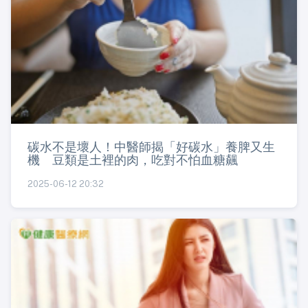
碳水不是壞人！中醫師揭「好碳水」養脾又生
機 豆類是土裡的肉，吃對不怕血糖飆
2025-06-12 20:32