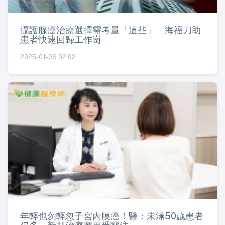
攝護腺癌治療選擇需考量「這些」 海福刀助
患者快速回歸工作崗
2025-01-06 02:02
年輕也勿輕忽子宮內膜癌！醫：未滿50歲患者