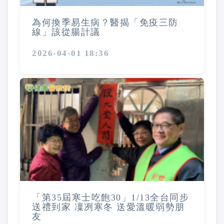
為何換季易生病？醫揭「免疫三防
線」該從腸計議
2026-04-01 18:36
「第35屆寒士吃飽30」1/13全台同步
送禮到家 凜冽寒冬 送愛溫暖弱勢朋
友