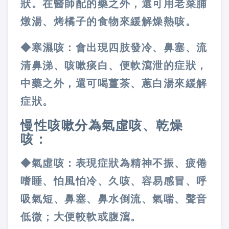
狀。在醫師配的藥之外，還可用老菜脯
燉湯、烤橘子的食物來緩解燥熱咳。
◆寒濕咳：會出現四肢發冷、鼻塞、流
清鼻涕、咳嗽痰白、便軟瀉泄的症狀，
中藥之外，還可喝薑茶、蔥白湯來緩解
症狀。
慢性咳嗽分為氣虛咳、乾燥
咳：
◆氣虛咳：表現症狀為精神不振、疲倦
嗜睡、怕風怕冷、久咳、容易感冒、呼
吸氣短、鼻塞、鼻水倒流、氣喘、聲音
低微；大便較軟或腹瀉。