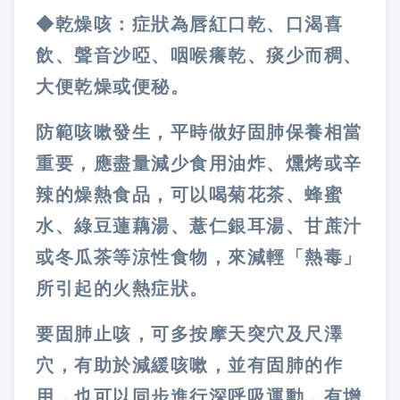
◆乾燥咳：症狀為唇紅口乾、口渴喜
飲、聲音沙啞、咽喉癢乾、痰少而稠、
大便乾燥或便秘。
防範咳嗽發生，平時做好固肺保養相當
重要，應盡量減少食用油炸、燻烤或辛
辣的燥熱食品，可以喝菊花茶、蜂蜜
水、綠豆蓮藕湯、薏仁銀耳湯、甘蔗汁
或冬瓜茶等涼性食物，來減輕「熱毒」
所引起的火熱症狀。
要固肺止咳，可多按摩天突穴及尺澤
穴，有助於減緩咳嗽，並有固肺的作
用，也可以同步進行深呼吸運動，有增