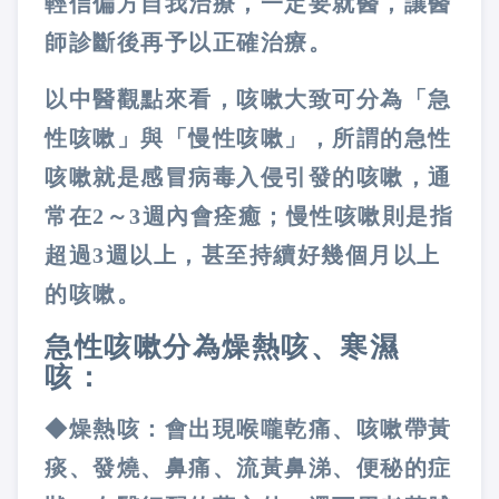
輕信偏方自我治療，一定要就醫，讓醫
師診斷後再予以正確治療。
以中醫觀點來看，咳嗽大致可分為「急
性咳嗽」與「慢性咳嗽」，所謂的急性
咳嗽就是感冒病毒入侵引發的咳嗽，通
常在
2
～
3
週內會痊癒；慢性咳嗽則是指
超過
3
週以上，甚至持續好幾個月以上
的咳嗽。
急性咳嗽分為燥熱咳、寒濕
咳：
◆燥熱咳：會出現喉嚨乾痛、咳嗽帶黃
痰、發燒、鼻痛、流黃鼻涕、便秘的症