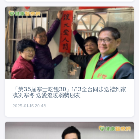
「第35屆寒士吃飽30」1/13全台同步送禮到家
凜冽寒冬 送愛溫暖弱勢朋友
2025-01-15 20:48