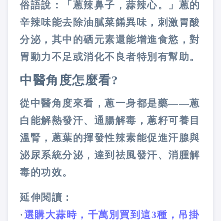
俗語說：「蔥辣鼻子，蒜辣心。」蔥的
辛辣味能去除油膩菜餚異味，刺激胃酸
分泌，其中的硒元素還能增進食慾，對
胃動力不足或消化不良者特別有幫助。
中醫角度怎麼看
?
從中醫角度來看，蔥一身都是藥——蔥
白能解熱發汗、通腸解毒，蔥籽可養目
溫腎，蔥葉的揮發性辣素能促進汗腺與
泌尿系統分泌，達到祛風發汗、消腫解
毒的功效。
延伸閱讀：
·
選購大蒜時，千萬別買到這3種，吊掛