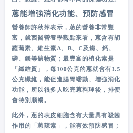
蔥能增強消化功能、預防感冒
營養師許秋萍表示，蔥的營養非常豐
富，就西醫營養學觀點來看，蔥含有胡
蘿蔔素、維生素
A
、
B
、
C
及鐵、鈣、
磷、鎂等礦物質；最豐富的植化素是
「纖維質」，每
100
公克的蔥就含有
3.5
公克纖維，能促進腸胃蠕動、增強消化
功能，所以很多人吃完蔥料理後，排便
會特別順暢。
此外，蔥的表皮細胞含有大量具有殺菌
作用的「蔥辣素」，能有效預防感冒；