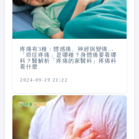
疼痛有3種：體感痛、神經病變痛…
「癌症疼痛」是哪種？身體痛要看哪
科？醫解析「疼痛的家醫科」疼痛科
看什麼
2024-09-29 21:22