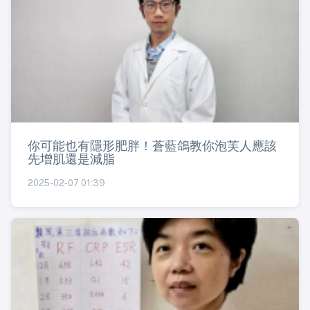
你可能也有隱形肥胖！蒼藍鴿教你泡芙人應該
先增肌還是減脂
2025-02-07 01:39