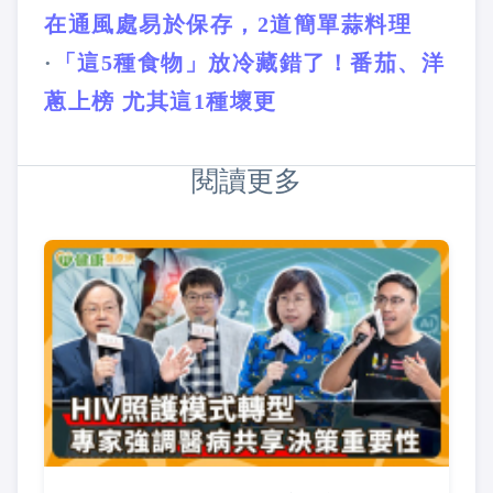
在通風處易於保存，2道簡單蒜料理
·
「這5種食物」放冷藏錯了！番茄、洋
蔥上榜 尤其這1種壞更
閱讀更多