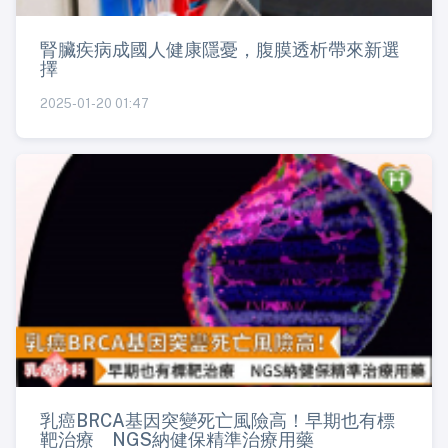
腎臟疾病成國人健康隱憂，腹膜透析帶來新選
擇
2025-01-20 01:47
乳癌BRCA基因突變死亡風險高！早期也有標
靶治療 NGS納健保精準治療用藥