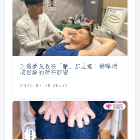
升遷夢竟敗在「腋」步之遙！醫曝職
場形象的潛在影響
2025-07-28 20:52