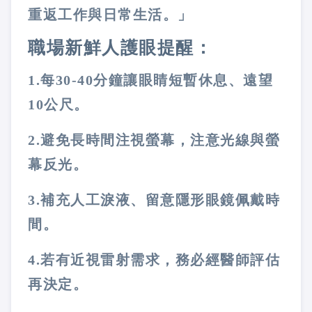
重返工作與日常生活。」
職場新鮮人護眼提醒：
1.
每
30-40
分鐘讓眼睛短暫休息、遠望
10
公尺。
2.
避免長時間注視螢幕，注意光線與螢
幕反光。
3.
補充人工淚液、留意隱形眼鏡佩戴時
間。
4.
若有近視雷射需求，務必經醫師評估
再決定。