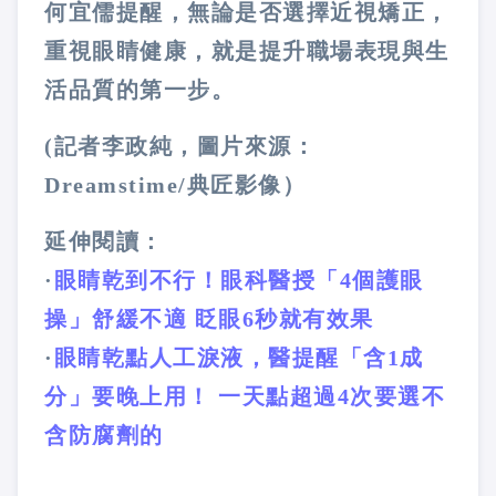
何宜儒提醒，無論是否選擇近視矯正，
重視眼睛健康，就是提升職場表現與生
活品質的第一步。
(記者李政純，圖片來源：
Dreamstime/典匠影像）
延伸閱讀：
·
眼睛乾到不行！眼科醫授「4個護眼
操」舒緩不適 眨眼6秒就有效果
·
眼睛乾點人工淚液，醫提醒「含1成
分」要晚上用！ 一天點超過4次要選不
含防腐劑的