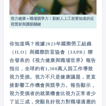
視力健康＝職場競爭力！新鮮人上工前要知道的近
視雷射與護眼關鍵
你知道嗎？根據
2023
年國際勞工組織
（
ILO
）與國際防盲協會（
IAPB
）聯
合發表的《視力健康與職場世界》報告
指出，全球約有
1,300
萬人因工作導致
視力受損。視力不只是健康議題，更直
接影響工作機會與競爭力。報告顯示，
視力受損者的就業機會比視力正常者少
了近三成，突顯良好視力對職場適應的