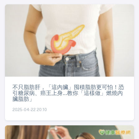
不只脂肪肝，「這內臟」囤積脂肪更可怕！恐
引糖尿病、癌王上身...教你「這樣做」燃燒內
臟脂肪」
2025-04-22 20:10