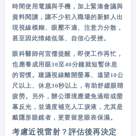
時間使用電腦與手機，加上緊湊會議與
資料閱讀，讓不少初入職場的新鮮人出
現視線模糊、眼壓不適、注意力分散，
甚至因此情緒低落、自信心受挫。
眼科醫師何宜儒提醒，即便工作再忙，
也應養成用眼
30
至
40
分鐘就短暫休息
的習慣。建議視線離開螢幕、遠望
10
公
尺以上、休息
30
秒以上，有助舒緩眼睛
疲勞。另外，辦公環境應避免過暗或螢
幕反光，並適度補充人工淚液，尤其是
戴隱形眼鏡者，更要留意眼表保濕。
考慮近視雷射？評估後再決定