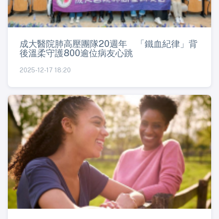
成大醫院肺高壓團隊20週年 「鐵血紀律」背
後溫柔守護800逾位病友心跳
2025-12-17 18:20