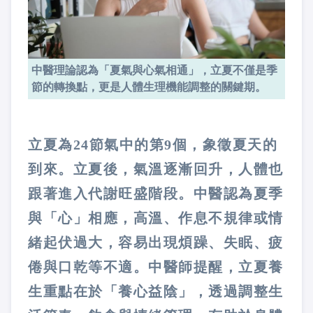
中醫理論認為「夏氣與心氣相通」，立夏不僅是季
節的轉換點，更是人體生理機能調整的關鍵期。
立夏為24節氣中的第9個，象徵夏天的
到來。立夏後，氣溫逐漸回升，人體也
跟著進入代謝旺盛階段。中醫認為夏季
與「心」相應，高溫、作息不規律或情
緒起伏過大，容易出現煩躁、失眠、疲
倦與口乾等不適。中醫師提醒，立夏養
生重點在於「養心益陰」，透過調整生