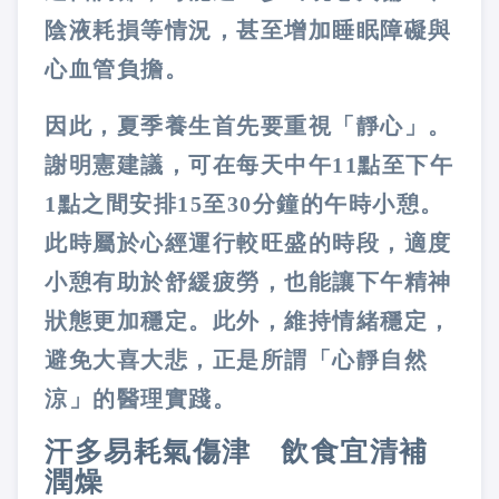
陰液耗損等情況，甚至增加睡眠障礙與
心血管負擔。
因此，夏季養生首先要重視「靜心」。
謝明憲建議，可在每天中午11點至下午
1點之間安排15至30分鐘的午時小憩。
此時屬於心經運行較旺盛的時段，適度
小憩有助於舒緩疲勞，也能讓下午精神
狀態更加穩定。此外，維持情緒穩定，
避免大喜大悲，正是所謂「心靜自然
涼」的醫理實踐。
汗多易耗氣傷津 飲食宜清補
潤燥