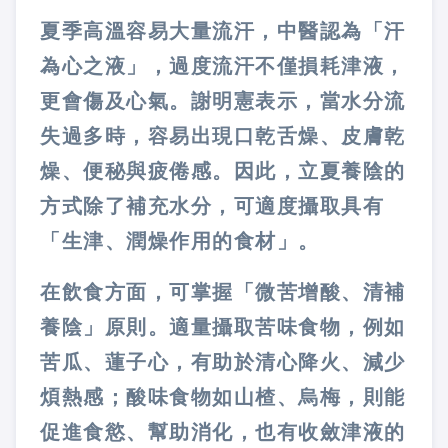
夏季高溫容易大量流汗，中醫認為「汗
為心之液」，過度流汗不僅損耗津液，
更會傷及心氣。謝明憲表示，當水分流
失過多時，容易出現口乾舌燥、皮膚乾
燥、便秘與疲倦感。因此，立夏養陰的
方式除了補充水分，可適度攝取具有
「生津、潤燥作用的食材」。
在飲食方面，可掌握「微苦增酸、清補
養陰」原則。適量攝取
苦味食物
，例如
苦瓜、蓮子心，有助於清心降火、減少
煩熱感；
酸味食物
如山楂、烏梅，則能
促進食慾、幫助消化，也有收斂津液的