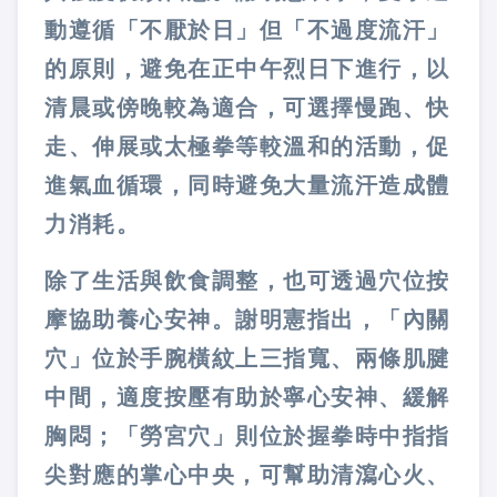
動遵循「不厭於日」但「不過度流汗」
的原則，避免在正中午烈日下進行，以
清晨或傍晚較為適合，可選擇慢跑、快
走、伸展或太極拳等較溫和的活動，促
進氣血循環，同時避免大量流汗造成體
力消耗。
除了生活與飲食調整，也可透過穴位按
摩協助養心安神。謝明憲指出，「內關
穴」位於手腕橫紋上三指寬、兩條肌腱
中間，適度按壓有助於寧心安神、緩解
胸悶；「勞宮穴」則位於握拳時中指指
尖對應的掌心中央，可幫助清瀉心火、