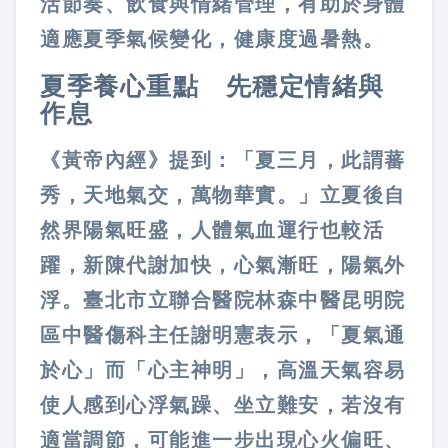
活節奏、飲食與情緒管理，有助於身體
適應夏季氣候變化，健康度過暑熱。
夏季養心重點 先穩定情緒與
作息
《黃帝內經》提到：「夏三月，此謂蕃
秀，天地氣交，萬物華實。」立夏後自
然界陽氣旺盛，人體氣血運行也較活
躍，新陳代謝加快，心氣漸旺，陽氣外
浮。臺北市立聯合醫院林森中醫昆明院
區中醫傷科主任謝明憲表示，「夏氣通
於心」而「心主神明」，高溫天氣容易
使人感到心浮氣躁、坐立難安，若沒有
適當調節，可能進一步出現心火偏旺、