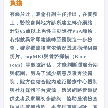
負擔
有鑑於此，袁倫祥副主任指出，在實務
上，醫院會與地方診所建立轉介網絡，
針對65歲以上男性主動進行PSA篩檢，
若指數異常即建議轉至醫院進一步檢
查，確定罹癌後需依情況透過病理組織
切片、mpMRI與骨骼掃描（Bone
scan）等數據評估，才能判斷腫瘤分期
與範圍。另為了減少病患反覆奔波醫
院，院方也結合院內遠距醫療中心機制
與社群媒體平台資源，透過網路管道提
供患者及家屬初步諮詢，協助釐清檢查
項目與就醫流程，再安排實際回診。袁