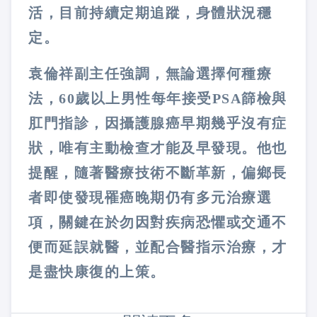
活，目前持續定期追蹤，身體狀況穩
定。
袁倫祥副主任強調，無論選擇何種療
法，60歲以上男性每年接受PSA篩檢與
肛門指診，因攝護腺癌早期幾乎沒有症
狀，唯有主動檢查才能及早發現。他也
提醒，隨著醫療技術不斷革新，偏鄉長
者即使發現罹癌晚期仍有多元治療選
項，關鍵在於勿因對疾病恐懼或交通不
便而延誤就醫，並配合醫指示治療，才
是盡快康復的上策。