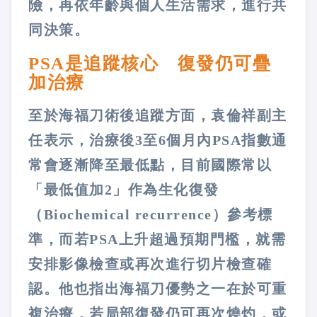
險，再依年齡與個人生活需求，進行共
同決策。
PSA是追蹤核心 復發仍可疊
加治療
至於海福刀術後追蹤方面，袁倫祥副主
任表示，治療後3至6個月內PSA指數通
常會逐漸降至最低點，目前國際常以
「最低值加2」作為生化復發
（Biochemical recurrence）參考標
準，而若PSA上升超過預期門檻，就需
安排影像檢查或再次進行切片檢查確
認。他也指出海福刀優勢之一在於可重
複治療，若局部復發仍可再次燒灼，或