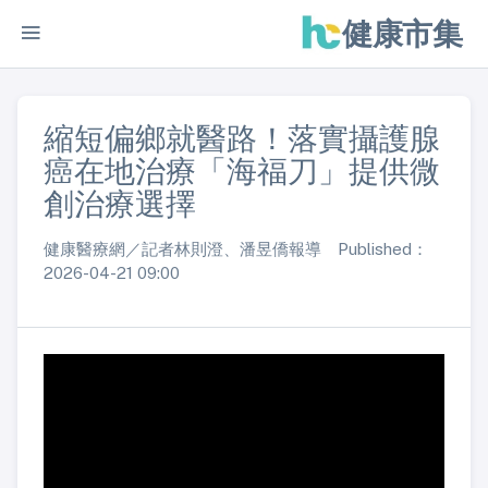
健康市集
縮短偏鄉就醫路！落實攝護腺
癌在地治療「海福刀」提供微
創治療選擇
健康醫療網／記者林則澄、潘昱僑報導 Published：
2026-04-21 09:00