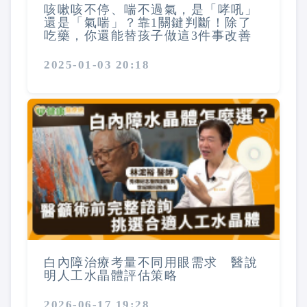
咳嗽咳不停、喘不過氣，是「哮吼」
還是「氣喘」？靠1關鍵判斷！除了
吃藥，你還能替孩子做這3件事改善
2025-01-03 20:18
白內障治療考量不同用眼需求 醫說
明人工水晶體評估策略
2026-06-17 19:28