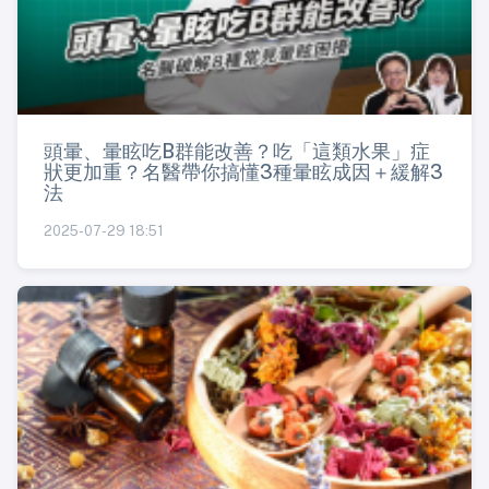
頭暈、暈眩吃B群能改善？吃「這類水果」症
狀更加重？名醫帶你搞懂3種暈眩成因＋緩解3
法
2025-07-29 18:51