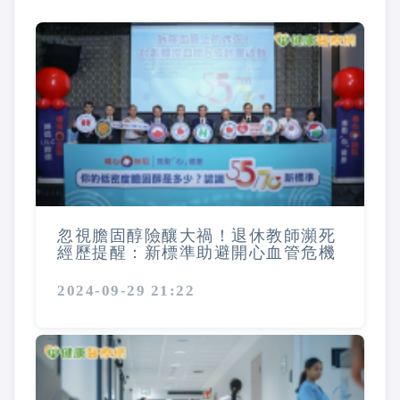
忽視膽固醇險釀大禍！退休教師瀕死
經歷提醒：新標準助避開心血管危機
2024-09-29 21:22