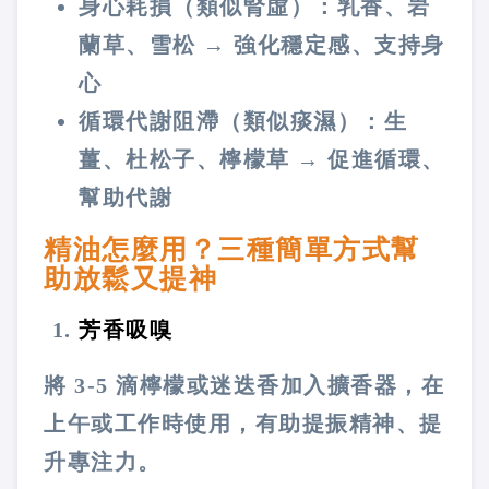
身心耗損（類似腎虛）：乳香、岩
蘭草、雪松 → 強化穩定感、支持身
心
循環代謝阻滯（類似痰濕）：生
薑、杜松子、檸檬草 → 促進循環、
幫助代謝
精油怎麼用？三種簡單方式幫
助放鬆又提神
芳香吸嗅
將 3-5 滴檸檬或迷迭香加入擴香器，在
上午或工作時使用，有助提振精神、提
升專注力。