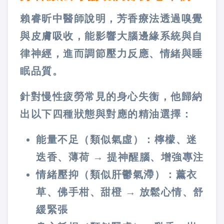
賴睿昕中醫師說明，芳香療法透過嗅覺
與皮膚吸收，能影響大腦邊緣系統與自
律神經，進而調節壓力反應、情緒與睡
眠品質。
針對慢性疲勞常見的身心失衡，他歸納
出以下四種狀態與對應的精油選擇：
能量不足（類似氣虛）：檸檬、迷
迭香、薄荷 → 提神醒腦、增強專注
情緒壓抑（類似肝鬱氣滯）：薰衣
草、佛手柑、甜橙 → 放鬆心情、舒
緩緊張