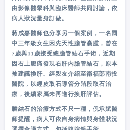
由影像醫學科與臨床醫師共同討論，依
病人狀況量身訂做。
蔣咸嘉醫師也分享另一個案例，一名國
中三年級女生因先天性膽管囊腫，曾在
7歲與11歲接受總膽管結石手術，近期
因右上腹痛發現右肝內膽管結石，原本
被建議換肝。經親友介紹至衛福部南投
醫院，以經皮取石導管分階段取石治
療，後續家屬未再進行換肝評估。
膽結石的治療方式不只一種，倪承賦醫
師提醒，病人可依自身病情與身體狀況
選擇合適方式，包括腹腔鏡手術、