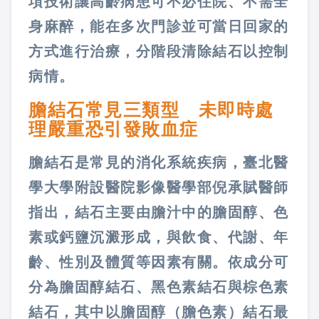
項技術讓高齡病患可不必住院、不需全
身麻醉，能在多次門診並可當日回家的
方式進行治療，分階段清除結石以控制
病情。
膽結石常見三類型 未即時處
理嚴重恐引發敗血症
膽結石是常見的消化系統疾病，臺北醫
學大學附設醫院影像醫學部倪承賦醫師
指出，結石主要由膽汁中的膽固醇、色
素或鈣鹽沉澱形成，與飲食、代謝、年
齡、性別及體質等因素有關。依成分可
分為膽固醇結石、黑色素結石與棕色素
結石，其中以膽固醇（膽色素）結石最