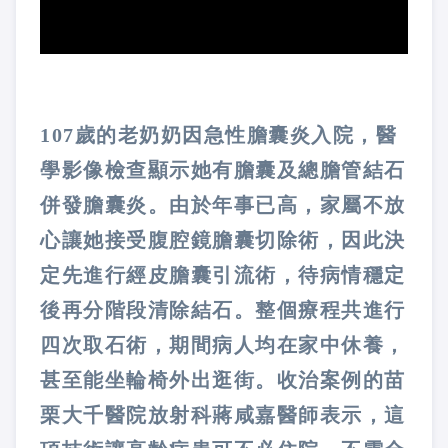
107歲的老奶奶因急性膽囊炎入院，醫
學影像檢查顯示她有膽囊及總膽管結石
併發膽囊炎。由於年事已高，家屬不放
心讓她接受腹腔鏡膽囊切除術，因此決
定先進行經皮膽囊引流術，待病情穩定
後再分階段清除結石。整個療程共進行
四次取石術，期間病人均在家中休養，
甚至能坐輪椅外出逛街。收治案例的苗
栗大千醫院放射科蔣咸嘉醫師表示，這