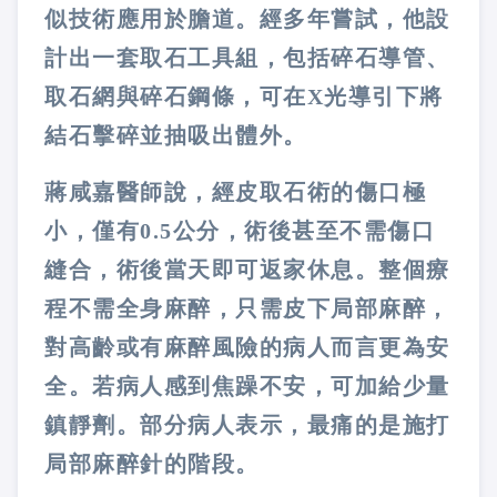
似技術應用於膽道。經多年嘗試，他設
計出一套取石工具組，包括碎石導管、
取石網與碎石鋼條，可在X光導引下將
結石擊碎並抽吸出體外。
蔣咸嘉醫師說，經皮取石術的傷口極
小，僅有0.5公分，術後甚至不需傷口
縫合，術後當天即可返家休息。整個療
程不需全身麻醉，只需皮下局部麻醉，
對高齡或有麻醉風險的病人而言更為安
全。若病人感到焦躁不安，可加給少量
鎮靜劑。部分病人表示，最痛的是施打
局部麻醉針的階段。