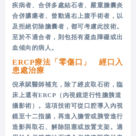
疾病者、合併多處結石者、嚴重膽囊炎
合併膿瘍者、曾動過右上腹手術者，以
及拒絕切除膽囊者，都可考慮此技術。
至於不適合者，則包括有凝血障礙或出
血傾向的病人。
ERCP療法「零傷口」 經口入
患處治療
倪承賦醫師補充，除了經皮取石術，臨
床上還有ERCP（內視鏡逆行性膽胰道
攝影術）。這項技術可從口腔導入內視
鏡至十二指腸，再進入膽管或胰管進行
造影與取石、解除阻塞或放置支架。適