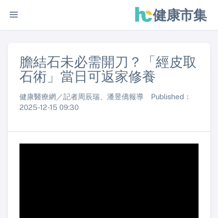
健康市集
膽結石未必需開刀？「經皮取
石術」當日可返家修養
健康醫療網／記者周辰瑞、潘昱僑報導 Published：
2025-12-15 09:30