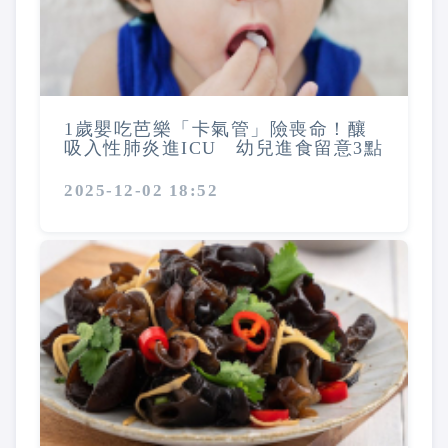
1歲嬰吃芭樂「卡氣管」險喪命！釀
吸入性肺炎進ICU 幼兒進食留意3點
2025-12-02 18:52