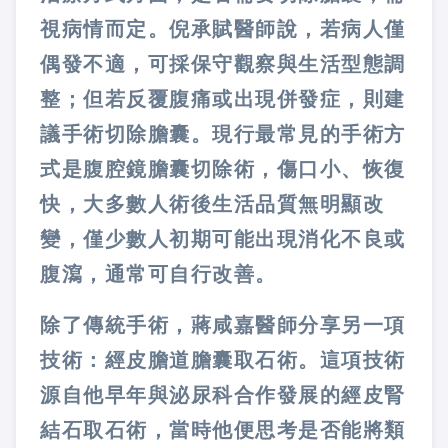
視病情而定。倪承賦醫師說，若病人僅
偶發不適，可採保守觀察與生活型態調
整；但若反覆腹痛或出現併發症，則建
議手術切除膽囊。現行最常見的手術方
式是腹腔鏡膽囊切除術，傷口小、恢復
快，大多數人術後生活品質無明顯改
變，僅少數人初期可能出現消化不良或
腹瀉，通常可自行改善。
除了傳統手術，蔣咸嘉醫師分享另一項
技術：經皮膽道膽囊取石術。這項技術
源自他早年與泌尿科合作發展的經皮腎
結石取石術，當時他便思考是否能將類