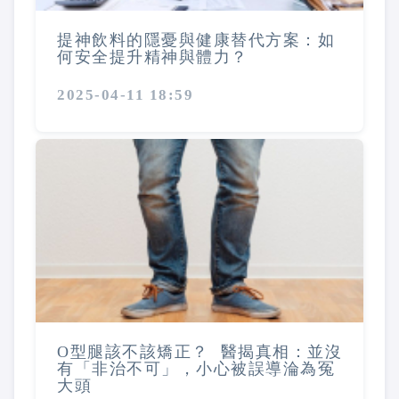
提神飲料的隱憂與健康替代方案：如
何安全提升精神與體力？
2025-04-11 18:59
O型腿該不該矯正？ 醫揭真相：並沒
有「非治不可」，小心被誤導淪為冤
大頭