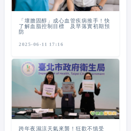
「壞膽固醇」成心血管疾病推手！快
了解血脂控制目標 及早落實初期預
防
2025-06-11 17:16
跨年夜濕涼天氣來襲！狂歡不慎受