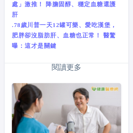
處」激推！ 降膽固醇、穩定血糖還護
肝
.78歲川普一天12罐可樂、愛吃漢堡，
肥胖卻沒脂肪肝、血糖也正常！ 醫驚
曝：這才是關鍵
閱讀更多