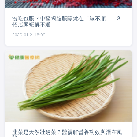
沒吃也脹？中醫揭腹脹關鍵在「氣不順」，3
招居家緩解不適
2026-01-21 18:09
韭菜是天然壯陽菜？醫親解營養功效與潛在風