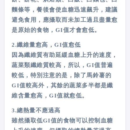
麵條等，餐後會使血糖迅速飆升，建議
避免食用，應攝取而未加工過且盡量愈
是原始的食物，
GI
值才會愈低。
2.
纖維量愈高，
GI
值愈低
因為纖維質有助延緩血糖上升的速度，
蔬菜類纖維質較高，所以，
GI
值普遍
較低，特別注意的是，除了馬鈴薯的
GI
值較高外，其餘的蔬菜多半都是纖
維含量愈高，
GI
值就愈低。
3.
總熱量不應過高
雖然攝取低
GI
值的食物可以控制血糖