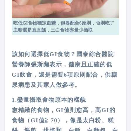
吃低GI食物穩定血糖，但要配合6原則，否則吃了
血糖還是直直飆，三白食物盡量少攝取
該如何選擇低
GI
食物？國泰綜合醫院
營養師張斯蘭表示，健康且正確的低
GI
飲食，還是需要
6
項原則配合，供糖
尿病患及其家人做參考。
1.
盡量攝取食物原本的樣貌
愈精緻的食物，
GI
值則愈高，高
GI
的
食物（
GI
值≧
70
），像是太白粉、糕
餅、餅乾、烘焙類、白飯、白麵包、白