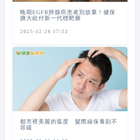
晚期EGFR肺腺癌患者別放棄！健保
擴大給付新一代標靶藥
2025-12-26 17:52
都市裡美麗的弧度 髮際線保養刻不
容緩