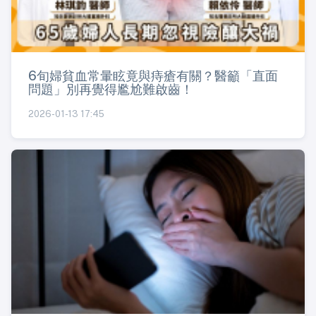
6旬婦貧血常暈眩竟與痔瘡有關？醫籲「直面
問題」別再覺得尷尬難啟齒！
2026-01-13 17:45