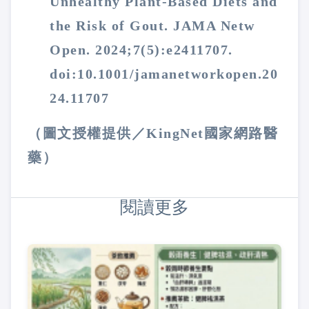
Unhealthy Plant-Based Diets and
the Risk of Gout. JAMA Netw
Open. 2024;7(5):e2411707.
doi:10.1001/jamanetworkopen.20
24.11707
（圖文授權提供／KingNet國家網路醫
藥）
閱讀更多