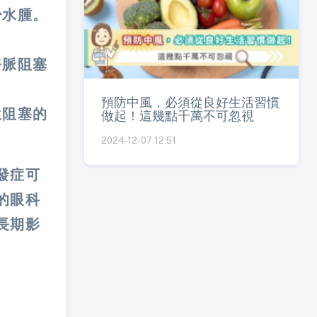
少水腫。
靜脈阻塞
預防中風，必須從良好生活習慣
生阻塞的
做起！這幾點千萬不可忽視
2024-12-07 12:51
發症可
的眼科
長期影