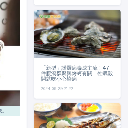
「新型」諾羅病毒成主流！47
件腹瀉群聚與烤蚵有關 牡蠣殼
開就吃小心染病
2024-09-29 21:22
失。