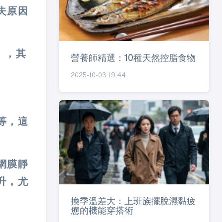
失原因
），其
營養師精選：10種天然控脂食物
2025-10-03 19:44
等，這
網膜靜
升，尤
換季溫差大：上班族擺脫濕黏疲
憊的機能穿搭術