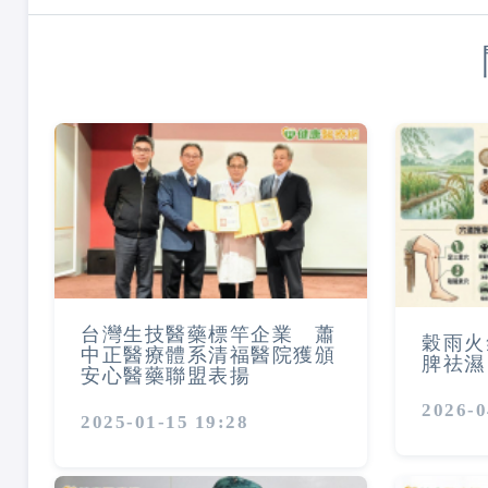
台灣生技醫藥標竿企業 蕭
穀雨火
中正醫療體系清福醫院獲頒
脾祛濕
安心醫藥聯盟表揚
2026-0
2025-01-15 19:28