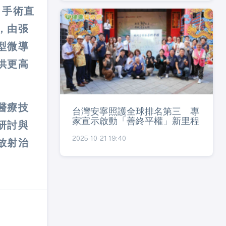
）手術直
，由張
型微導
供更高
醫療技
台灣安寧照護全球排名第三 專
家宣示啟動「善終平權」新里程
研討與
2025-10-21 19:40
放射治