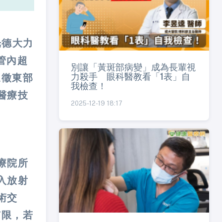
光德大力
管內超
別讓「黃斑部病變」成為長輩視
力殺手 眼科醫教看「1表」自
象徵東部
我檢查！
醫療技
2025-12-19 18:17
療院所
入放射
術交
有限，若