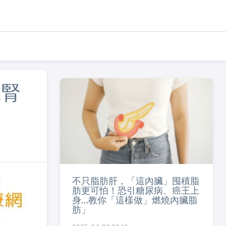
來腎
不只脂肪肝，「這內臟」囤積脂
肪更可怕！恐引糖尿病、癌王上
身...教你「這樣做」燃燒內臟脂
肪」