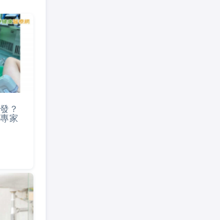
發？
專家