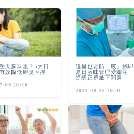
整天腳味重？5大日
追星也要防「腋」觸即
有效降低腳臭困擾
夏日腋味管理受關注 
提醒正視腋下問題
7-06 20:16
2025-08-25 19:01