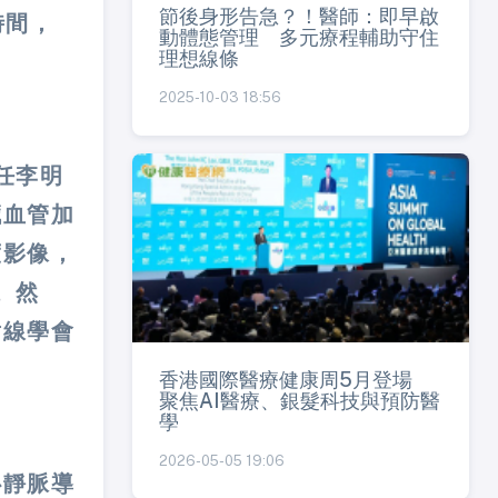
節後身形告急？！醫師：即早啟
時間，
動體態管理 多元療程輔助守住
理想線條
2025-10-03 18:56
任李明
臟血管加
度影像，
。然
射線學會
香港國際醫療健康周5月登場
聚焦AI醫療、銀髮科技與預防醫
學
2026-05-05 19:06
心靜脈導