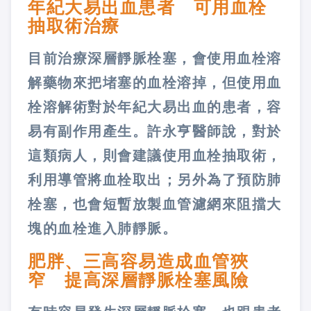
年紀大易出血患者 可用血栓
抽取術治療
目前治療深層靜脈栓塞，會使用血栓溶
解藥物來把堵塞的血栓溶掉，但使用血
栓溶解術對於年紀大易出血的患者，容
易有副作用產生。許永亨醫師說，對於
這類病人，則會建議使用血栓抽取術，
利用導管將血栓取出；另外為了預防肺
栓塞，也會短暫放製血管濾網來阻擋大
塊的血栓進入肺靜脈。
肥胖、三高容易造成血管狹
窄 提高深層靜脈栓塞風險