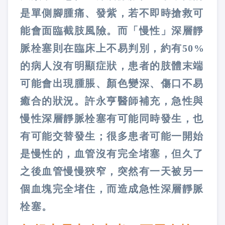
是單側腳腫痛、發紫，若不即時搶救可
能會面臨截肢風險。而「慢性」深層靜
脈栓塞則在臨床上不易判別，約有50%
的病人沒有明顯症狀，患者的肢體末端
可能會出現腫脹、顏色變深、傷口不易
癒合的狀況。許永亨醫師補充，急性與
慢性深層靜脈栓塞有可能同時發生，也
有可能交替發生；很多患者可能一開始
是慢性的，血管沒有完全堵塞，但久了
之後血管慢慢狹窄，突然有一天被另一
個血塊完全堵住，而造成急性深層靜脈
栓塞。