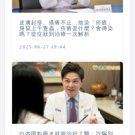
皮膚起疹、搔癢不止...他染「疥瘡」
身竄上千隻蟲，疥瘡是什麼？會傳染
嗎？從症狀到治療一次解析
2025-06-27 19:44
白內障點藥水就能治好？醫：詐騙別