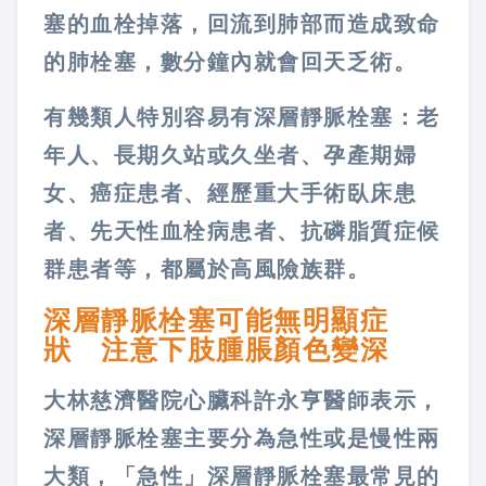
塞的血栓掉落，回流到肺部而造成致命
的肺栓塞，數分鐘內就會回天乏術。
有幾類人特別容易有深層靜脈栓塞：老
年人、長期久站或久坐者、孕產期婦
女、癌症患者、經歷重大手術臥床患
者、先天性血栓病患者、抗磷脂質症候
群患者等，都屬於高風險族群。
深層靜脈栓塞可能無明顯症
狀 注意下肢腫脹顏色變深
大林慈濟醫院心臟科許永亨醫師表示，
深層靜脈栓塞主要分為急性或是慢性兩
大類，「急性」深層靜脈栓塞最常見的