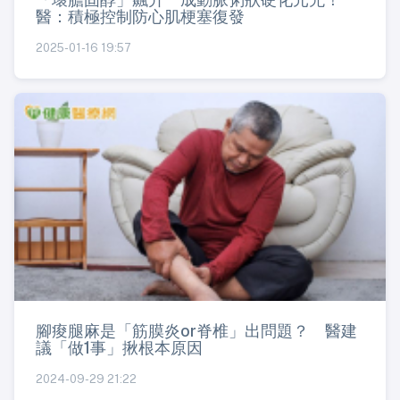
醫：積極控制防心肌梗塞復發
2025-01-16 19:57
腳痠腿麻是「筋膜炎or脊椎」出問題？ 醫建
議「做1事」揪根本原因
2024-09-29 21:22