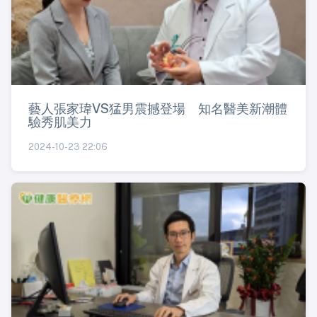
藝人張家瑋VS猛男震撼登場 知名醫美新潮體
驗秀肌美力
2024-10-23 22:06