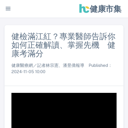
健康市集
健檢滿江紅？專業醫師告訴你
如何正確解讀、掌握先機 健
康考滿分
健康醫療網／記者林宗憲、潘昱僑報導 Published：
2024-11-05 10:00