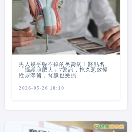
男人幾乎躲不掉的長壽病！醫點名
「攝護腺肥大」7警訊，拖久恐致慢
性尿滯留，腎臟也受損
2026-05-26 18:10