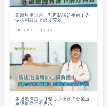
高壓族腸道差 別再亂補益生菌！先
做檢測對症下藥才有效
2025-08-13 15:38
飯後泡澡當心引發心肌梗塞！心臟血
氧運輸恐供不應求