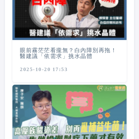
眼前霧茫茫看攏無？白內障別再拖！
醫建議「依需求」挑水晶體
2025-10-20 17:53