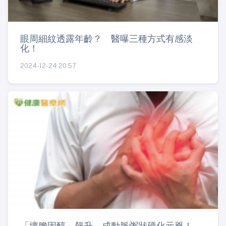
眼周細紋透露年齡？ 醫曝三種方式有感淡
化！
2024-12-24 20:57
「壞膽固醇」飆升 成動脈粥狀硬化元兇！