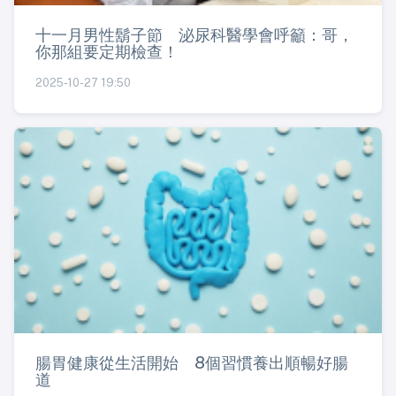
十一月男性鬍子節 泌尿科醫學會呼籲：哥，
你那組要定期檢查！
2025-10-27 19:50
腸胃健康從生活開始 8個習慣養出順暢好腸
道