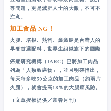
等問題，更是減肥人士的大敵，不可不
注意。
加工食品
NG
！
火腿、培根、熱狗、鑫鑫腸是台灣人的
早餐首選配料，世界
生組織旗下的國際
癌症研究機構（
IARC
）已將加工肉品
列為「人類致癌物」，並且明確指出，
每天每多吃
50
公克的加工肉品（約兩片
火腿），就會提高
18
％的大腸癌風險。
（文章授權提供／常春月刊）