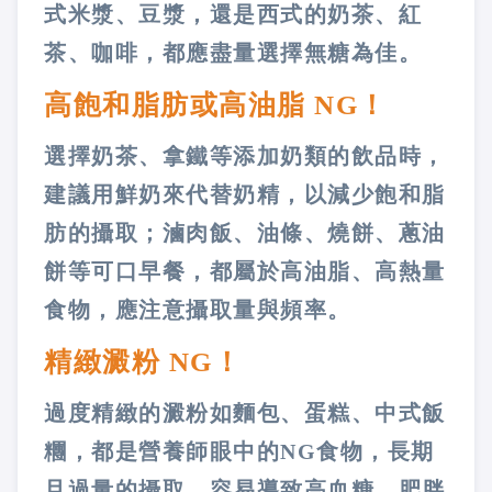
式米漿、豆漿，還是西式的奶茶、紅
茶、咖啡，都應盡量選擇無糖為佳。
高飽和脂肪或高油脂
NG
！
選擇奶茶、拿鐵等添加奶類的飲品時，
建議用鮮奶來代替奶精，以減少飽和脂
肪的攝取；滷肉飯、油條、燒餅、蔥油
餅等可口早餐，都屬於高油脂、高熱量
食物，應注意攝取量與頻率。
精緻澱粉
NG
！
過度精緻的澱粉如麵包、蛋糕、中式飯
糰，都是營養師眼中的
NG
食物，長期
且過量的攝取，容易導致高血糖、肥胖