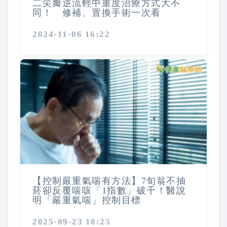
二尖瓣逆流輕中重度治療方式大不
同！ 修補、置換手術一次看
2024-11-06 16:22
【控制嚴重氣喘有方法】7旬翁不抽
菸卻反覆喘咳「1指數」破千！醫說
明「嚴重氣喘」控制目標
2025-09-23 18:25